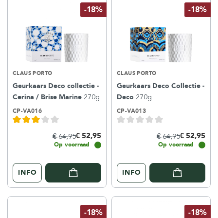
-18%
-18%
CLAUS PORTO
CLAUS PORTO
Geurkaars Deco collectie -
Geurkaars Deco Collectie -
Cerina / Brise Marine
270g
Deco
270g
CP-VA016
CP-VA013
€ 52,95
€ 52,95
€ 64,95
€ 64,95
Op voorraad
Op voorraad
INFO
INFO
-18%
-18%