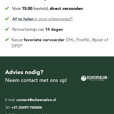
Voor
15:00
besteld,
direct verzonden
Af te halen
in
onze scheerwinkel*
Retourtermijn van
14 dagen
Kies je
favoriete vervoerder
DHL, PostNL, Bpost of
DPD*
Advies nodig?
Neem contact met ons op!
E-mail:
contact@scheersalon.nl
Tel:
+31 (0)497-760606