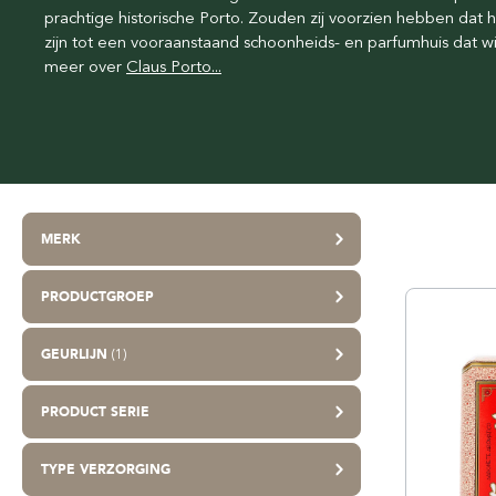
prachtige historische Porto. Zouden zij voorzien hebben dat 
Talkpoeder
Beoordeel Scheersalon
Beardpride
zijn tot een vooraanstaand schoonheids- en parfumhuis dat 
Scheerverzorging travel
Webshop Keurmerk & Trustmark
Beards Grooming
meer over
Claus Porto...
Duurzaamheid
Better Be Bold
Lekker geurtje
Böker
Bolzano
Castle Forbes
Cella Milano
MERK
Claus Porto
PRODUCTGROEP
GEURLIJN
(1)
PRODUCT SERIE
TYPE VERZORGING