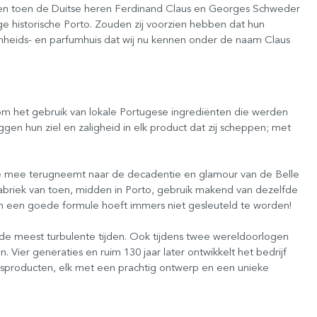
iten toen de Duitse heren Ferdinand Claus en Georges Schweder
e historische Porto. Zouden zij voorzien hebben dat hun
onheids- en parfumhuis dat wij nu kennen onder de naam Claus
 om het gebruik van lokale Portugese ingrediënten die werden
n hun ziel en zaligheid in elk product dat zij scheppen; met
e je mee terugneemt naar de decadentie en glamour van de Belle
riek van toen, midden in Porto, gebruik makend van dezelfde
n een goede formule hoeft immers niet gesleuteld te worden!
s de meest turbulente tijden. Ook tijdens twee wereldoorlogen
. Vier generaties en ruim 130 jaar later ontwikkelt het bedrijf
gsproducten, elk met een prachtig ontwerp en een unieke