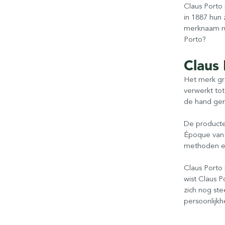
Claus Porto
in 1887 hun
merknaam ru
Porto?
Claus
Het merk gro
verwerkt to
de hand gem
De producte
Époque van 
methoden en
Claus Porto 
wist Claus P
zich nog st
persoonlijkh