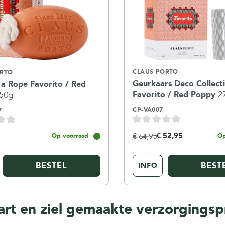
CLAUS PORTO
ORTO
Geurkaars Deco Collecti
 a Rope Favorito / Red
Favorito / Red Poppy
2
50g
CP-VA007
7
€ 52,95
€ 64,95
Op voorraad
Op
BESTEL
BEST
INFO
art en ziel gemaakte verzorgingsp