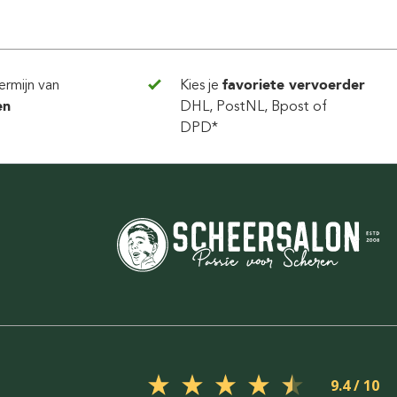
ermijn van
Kies je
favoriete vervoerder
en
DHL, PostNL, Bpost of
DPD*
9.4