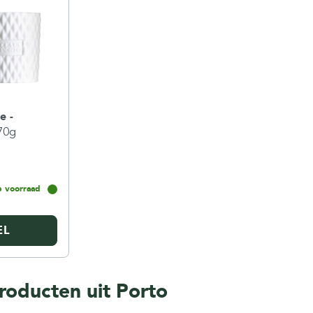
e -
70g
 voorraad
EL
roducten uit Porto