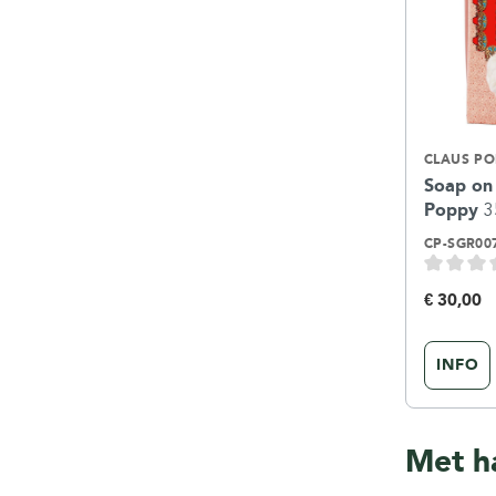
CLAUS P
Soap on
Poppy
3
CP-SGR00
€ 30,00
INFO
Met h