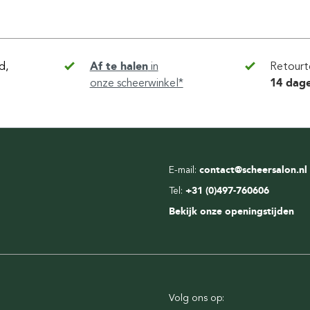
d,
Af te halen
in
Retourt
onze scheerwinkel*
14 dag
E-mail:
contact@scheersalon.nl
Tel:
+31 (0)497-760606
Bekijk onze openingstijden
Volg ons op: