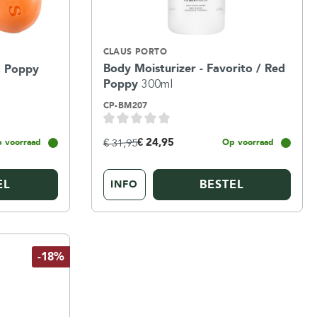
CLAUS PORTO
Body Moisturizer - Favorito / Red
ed Poppy
Poppy
300ml
CP-BM207
€ 24,95
€ 31,95
 voorraad
Op voorraad
EL
BESTEL
INFO
-18%