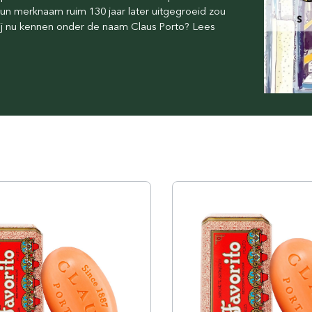
hun merknaam ruim 130 jaar later uitgegroeid zou
Floris London
Parker
wij nu kennen onder de naam Claus Porto? Lees
Gentlemen's Tonic
Pereira Shavery
Giesen & Forsthoff
Perma-Sharp
Gillette
Personna
Henson Shaving
Phoenix Artisan
Herold Solingen
Premax
Kasho Kai
Proraso