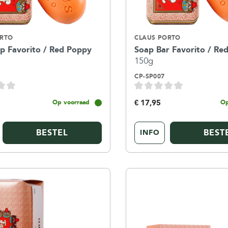
ORTO
CLAUS PORTO
ap Favorito / Red Poppy
Soap Bar Favorito / R
150g
CP-SP007
€ 17,95
Op voorraad
Op
BESTEL
BEST
INFO