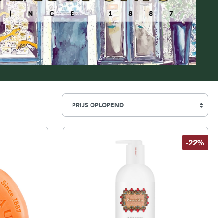
Simpsons
Stirling Soap Company
St. James of London
-22%