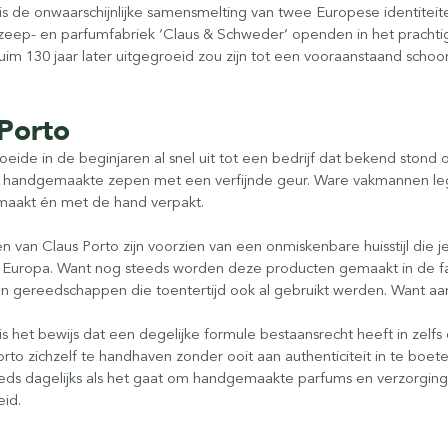
 is de onwaarschijnlijke samensmelting van twee Europese identite
 zeep- en parfumfabriek ‘Claus & Schweder’ openden in het prachtig
im 130 jaar later uitgegroeid zou zijn tot een vooraanstaand scho
 Porto
eide in de beginjaren al snel uit tot een bedrijf dat bekend stond
t handgemaakte zepen met een verfijnde geur. Ware vakmannen legge
aakt én met de hand verpakt.
n van Claus Porto zijn voorzien van een onmiskenbare huisstijl di
Europa. Want nog steeds worden deze producten gemaakt in de fab
 gereedschappen die toentertijd ook al gebruikt werden. Want aa
is het bewijs dat een degelijke formule bestaansrecht heeft in zelf
orto zichzelf te handhaven zonder ooit aan authenticiteit in te boeten
eeds dagelijks als het gaat om handgemaakte parfums en verzorgin
eid.