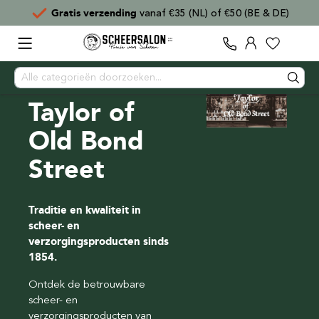
Gratis verzending
vanaf €35 (NL) of €50 (BE & DE)
Taylor of
Old Bond
Street
Traditie en kwaliteit in
scheer- en
verzorgingsproducten sinds
1854.
Ontdek de betrouwbare
scheer- en
verzorgingsproducten van