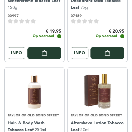
Scheercrème Tobacco Leaf
Deodorant Stick Tobacco
150g
Leaf
75g
00997
07189
€ 19,95
€ 20,95
Op voorraad
Op voorraad
INFO
INFO
TAYLOR OF OLD BOND STREET
TAYLOR OF OLD BOND STREET
Hair- & Body Wash
Aftershave Lotion Tobacco
Tobacco Leaf
250ml
Leaf
50ml