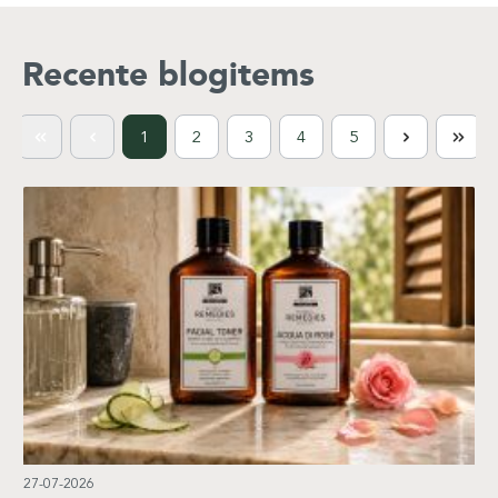
Recente blogitems
1
2
3
4
5
27-07-2026