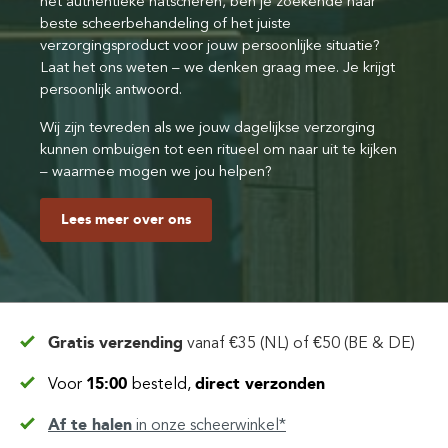
het authentieke natscheren, ben je zoekende naar
beste scheerbehandeling of het juiste
verzorgingsproduct voor jouw persoonlijke situatie?
Laat het ons weten – we denken graag mee. Je krijgt
persoonlijk antwoord.
Wij zijn tevreden als we jouw dagelijkse verzorging
kunnen ombuigen tot een ritueel om naar uit te kijken
– waarmee mogen we jou helpen?
Lees meer over ons
Gratis verzending
vanaf
€35 (NL) of €50 (BE & DE)
Voor
15:00
besteld,
direct verzonden
Af te halen
in
onze scheerwinkel*