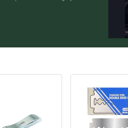
Floris London
Parker
Gentlemen's Tonic
Pereira Shavery
Giesen & Forsthoff
Perma-Sharp
Gillette
Personna
Henson Shaving
Phoenix Artisan
Herold Solingen
Premax
Kasho Kai
Proraso