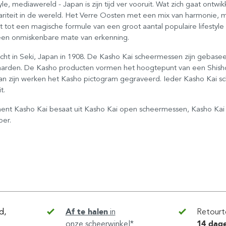
yle, mediawereld - Japan is zijn tijd ver vooruit. Wat zich gaat ont
ariteit in de wereld. Het Verre Oosten met een mix van harmonie, 
idt tot een magische formule van een groot aantal populaire lifestyle
en onmiskenbare mate van erkenning.
richt in Seki, Japan in 1908. De Kasho Kai scheermessen zijn geb
arden. De Kasho producten vormen het hoogtepunt van een Shish
 van zijn werken het Kasho pictogram gegraveerd. Ieder Kasho Kai s
t.
ment Kasho Kai besaat uit Kasho Kai open scheermessen, Kasho Ka
per.
d,
Af te halen
in
Retourt
onze scheerwinkel*
14 dag