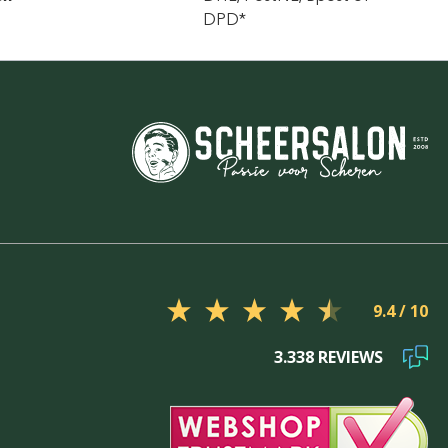
DPD*
9.4
3.338 REVIEWS