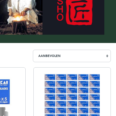
Simpsons
Stirling Soap Company
St. James of London