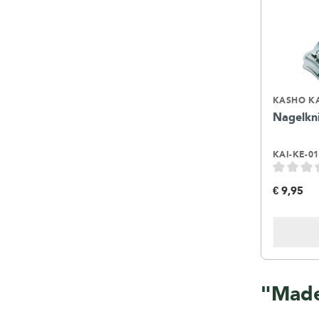
KASHO K
Nagelkn
KAI-KE-01
€ 9,95
"Made