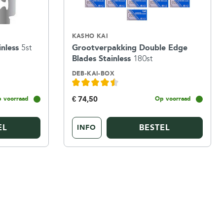
KASHO KAI
inless
5st
Grootverpakking Double Edge
Blades Stainless
180st
DEB-KAI-BOX
€ 74,50
 voorraad
Op voorraad
EL
BESTEL
INFO