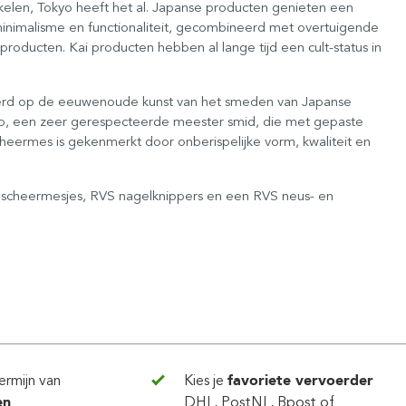
wikkelen, Tokyo heeft het al. Japanse producten genieten een
minimalisme en functionaliteit, gecombineerd met overtuigende
 producten. Kai producten hebben al lange tijd een cult-status in
aseerd op de eeuwenoude kunst van het smeden van Japanse
o, een zeer gerespecteerde meester smid, die met gepaste
cheermes is gekenmerkt door onberispelijke vorm, kwaliteit en
i scheermesjes, RVS nagelknippers en een RVS neus- en
ermijn van
Kies je
favoriete vervoerder
en
DHL, PostNL, Bpost of