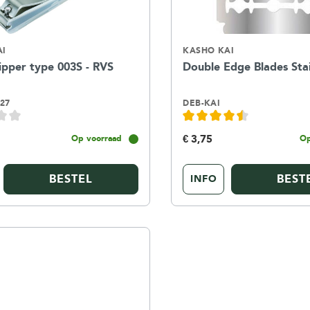
AI
KASHO KAI
ipper type 003S - RVS
Double Edge Blades Sta
27
DEB-KAI
€ 3,75
Op voorraad
Op
BESTEL
BEST
INFO