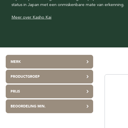
status in Japan met een onmiskenbare mate van erkenning.
Talkpoeder
Beoordeel Scheersalon
Beardpride
Scheerverzorging travel
Webshop Keurmerk & Trustmark
Beards Grooming
Meer over Kasho Kai
Duurzaamheid
Better Be Bold
Lekker geurtje
Böker
Bolzano
Castle Forbes
Cella Milano
MERK
Claus Porto
PRODUCTGROEP
PRIJS
BEOORDELING MIN.