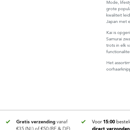
Mode, lifest
grote popul
kwaliteit le
Japan met e
Kai is opge
Samurai zwa
trots in elk
functionalitei
Het assorti
oorhaarknip
Gratis verzending
vanaf
Voor
15:00
bestel
€35 (NL) of €50 (BE & DE)
direct verzonden