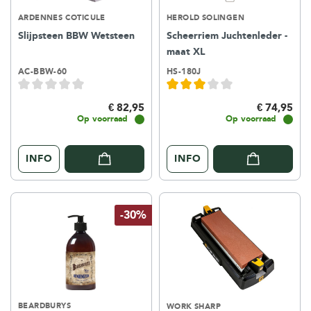
ARDENNES COTICULE
HEROLD SOLINGEN
Slijpsteen BBW Wetsteen
Scheerriem Juchtenleder -
maat XL
AC-BBW-60
HS-180J
€ 82,95
€ 74,95
Op voorraad
Op voorraad
INFO
INFO
-30%
BEARDBURYS
WORK SHARP