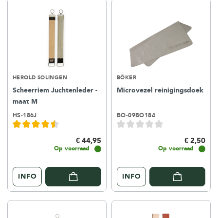
HEROLD SOLINGEN
BÖKER
Scheerriem Juchtenleder -
Microvezel reinigingsdoek
maat M
HS-186J
BO-09BO184
€ 44,95
€ 2,50
Op voorraad
Op voorraad
INFO
INFO