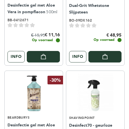
Desinfectie gel met Aloe
Dual-Grit Whetstone
Vera in pompflacon
500ml
Slijpsteen
BB-0412671
BO-09DX162
€ 11,16
€ 15,95
€ 48,95
Op voorraad
Op voorraad
INFO
INFO
-30%
BEARDBURYS
SHAVINGPOINT
Desinfectie gel met Aloe
Desinfect70 - geurloze