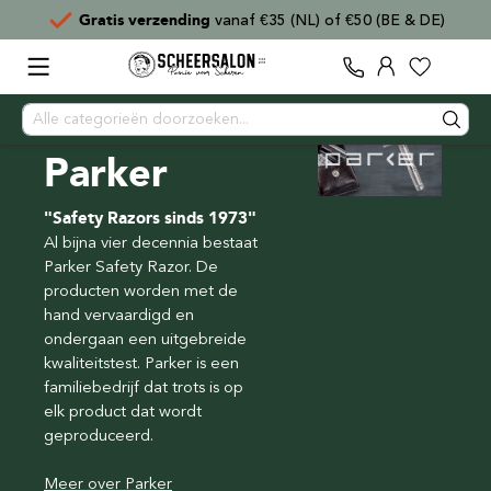
ng
vanaf €35 (NL) of €50 (BE & DE)
Voor
15:00
best
Parker
"Safety Razors sinds 1973"
Al bijna vier decennia bestaat
Parker Safety Razor. De
producten worden met de
hand vervaardigd en
ondergaan een uitgebreide
kwaliteitstest. Parker is een
familiebedrijf dat trots is op
elk product dat wordt
geproduceerd.
Meer over Parker