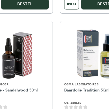
BESTEL
BEST
INFO
AGGER
OSMA LABORATOIRES
ie - Sandalwood
50ml
Baardolie Tradition
50m
OLT-480480