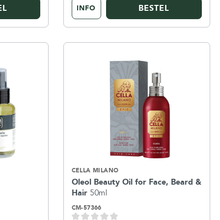
EL
BESTEL
INFO
CELLA MILANO
l
Oleol Beauty Oil for Face, Beard &
Hair
50ml
CM-57366