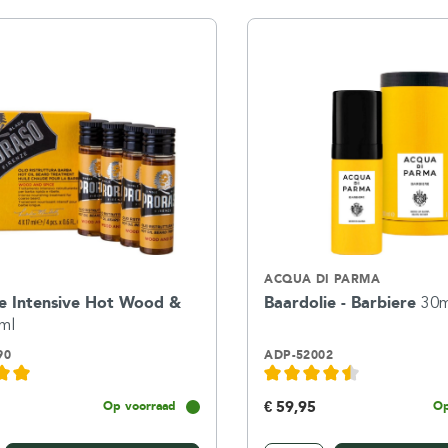
ACQUA DI PARMA
ie Intensive Hot Wood &
Baardolie - Barbiere
30m
ml
90
ADP-52002
€ 59,95
Op voorraad
Op