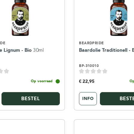
IDE
BEARDPRIDE
e Lignum - Bio
30ml
Baardolie Traditionell -
8
BP-310010
€ 22,95
Op voorraad
Op
BESTEL
BEST
INFO