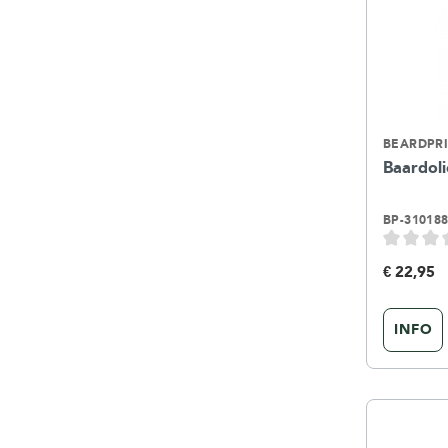
BEARDPR
Baardoli
BP-31018
€ 22,95
INFO