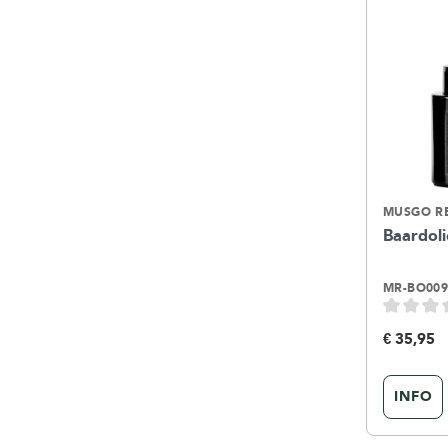
MUSGO R
Baardoli
MR-BO00
€ 35,95
INFO