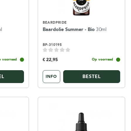
BEARDPRIDE
l
Baardolie Summer - Bio
30ml
BP-310195
€ 22,95
 voorraad
Op voorraad
EL
BESTEL
INFO