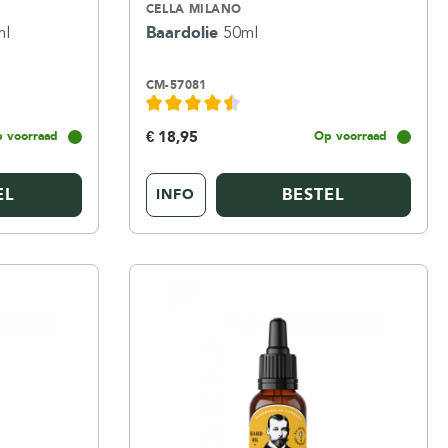
CELLA MILANO
ml
Baardolie
50ml
CM-57081
€ 18,95
 voorraad
Op voorraad
EL
BESTEL
INFO