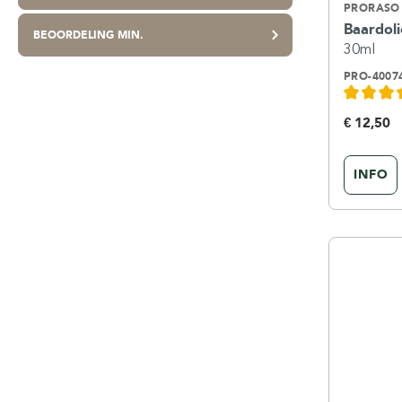
PRORASO
Baardol
BEOORDELING MIN.
30ml
PRO-4007
€ 12,50
INFO