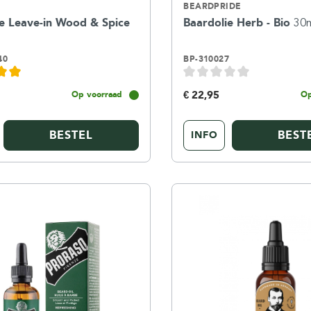
BEARDPRIDE
ie Leave-in Wood & Spice
Baardolie Herb - Bio
30
40
BP-310027
€ 22,95
Op voorraad
Op
BESTEL
BEST
INFO