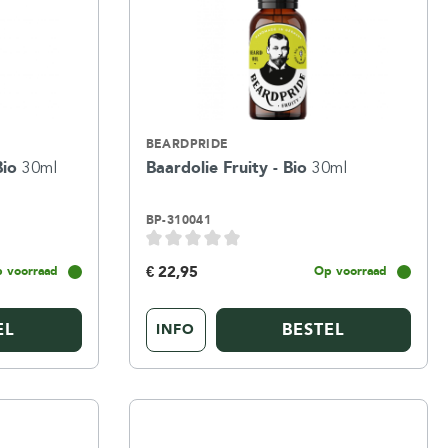
BEARDPRIDE
 Bio
30ml
Baardolie Fruity - Bio
30ml
BP-310041
€ 22,95
 voorraad
Op voorraad
EL
BESTEL
INFO