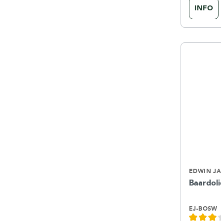
INFO
EDWIN J
Baardol
EJ-BOSW