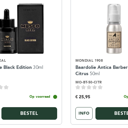
EAL
MONDIAL 1908
e Black Edition
30ml
Baardolie Antica Barber
Citrus
50ml
9
MO-BT-50-CITR
€ 25,95
Op voorraad
Op
BESTEL
BEST
INFO