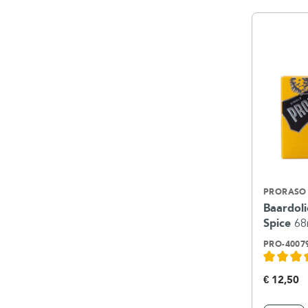
PRORASO
Baardol
Spice
68
PRO-4007
€ 12,50