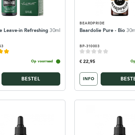
BEARDPRIDE
e Leave-in Refreshing
30ml
Baardolie Pure - Bio
30m
43
BP-310003
€ 22,95
Op voorraad
Op
BESTEL
BEST
INFO