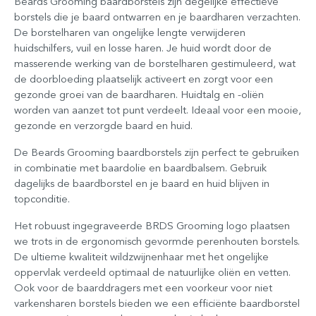
Beards Grooming baardborstels zijn degelijke effectieve
borstels die je baard ontwarren en je baardharen verzachten.
De borstelharen van ongelijke lengte verwijderen
huidschilfers, vuil en losse haren. Je huid wordt door de
masserende werking van de borstelharen gestimuleerd, wat
de doorbloeding plaatselijk activeert en zorgt voor een
gezonde groei van de baardharen. Huidtalg en -oliën
worden van aanzet tot punt verdeelt. Ideaal voor een mooie,
gezonde en verzorgde baard en huid.
De Beards Grooming baardborstels zijn perfect te gebruiken
in combinatie met baardolie en baardbalsem. Gebruik
dagelijks de baardborstel en je baard en huid blijven in
topconditie.
Het robuust ingegraveerde BRDS Grooming logo plaatsen
we trots in de ergonomisch gevormde perenhouten borstels.
De ultieme kwaliteit wildzwijnenhaar met het ongelijke
oppervlak verdeeld optimaal de natuurlijke oliën en vetten.
Ook voor de baarddragers met een voorkeur voor niet
varkensharen borstels bieden we een efficiënte baardborstel