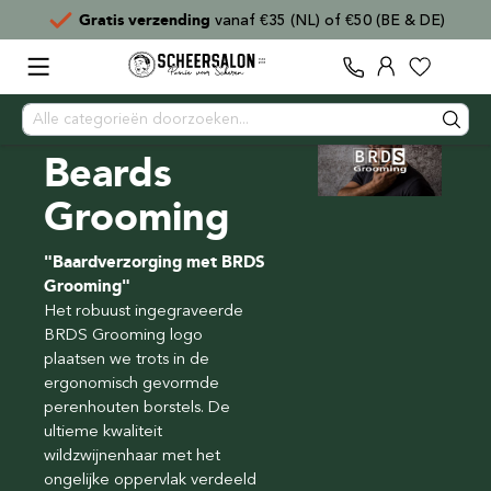
Gratis verzending
vanaf €35 (NL) of €50 (BE & DE)
Beards
Grooming
"Baardverzorging met BRDS
Grooming"
Het robuust ingegraveerde
BRDS Grooming logo
plaatsen we trots in de
ergonomisch gevormde
perenhouten borstels. De
ultieme kwaliteit
wildzwijnenhaar met het
ongelijke oppervlak verdeeld