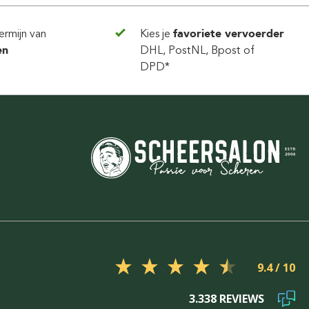
ermijn van
Kies je
favoriete vervoerder
en
DHL, PostNL, Bpost of
DPD*
9.4
3.338 REVIEWS