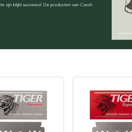
e zijn blijkt succesvol. De producten van Czech
Floris London
Parker
Gentlemen's Tonic
Pereira Shavery
Giesen & Forsthoff
Perma-Sharp
Gillette
Personna
Henson Shaving
Phoenix Artisan
Herold Solingen
Premax
Kasho Kai
Proraso