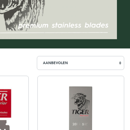
Simpsons
Stirling Soap Company
St. James of London