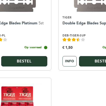
TIGER
Edge Blades Platinum
5st
Double Edge Blades Su
R-PL
DEB-TIGER-SUP
€ 1,50
Op voorraad
Op
BESTEL
BEST
INFO