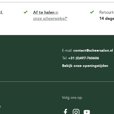
d,
Af te halen
in
Retourt
onze scheerwinkel*
14 dag
E-mail:
contact@scheersalon.nl
Tel:
+31 (0)497-760606
Bekijk onze openingstijden
Volg ons op:
s