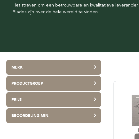
Het streven om een betrouwbare en kwalitatieve leverancier t
Talkpoeder
Beoordeel Scheersalon
Beardpride
Blades zijn over de hele wereld te vinden.
Scheerverzorging travel
Webshop Keurmerk & Trustmark
Beards Grooming
Duurzaamheid
Better Be Bold
Lekker geurtje
Böker
Bolzano
Castle Forbes
Cella Milano
MERK
Claus Porto
PRODUCTGROEP
PRIJS
BEOORDELING MIN.