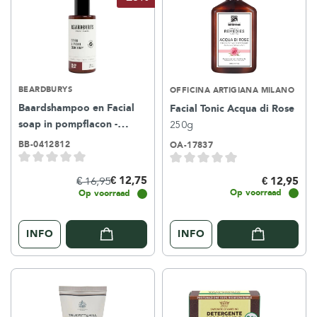
BEARDBURYS
OFFICINA ARTIGIANA MILANO
Baardshampoo en Facial
Facial Tonic Acqua di Rose
soap in pompflacon -
250g
Essentials
150ml
BB-0412812
OA-17837
€ 12,75
€ 16,95
€ 12,95
Op voorraad
Op voorraad
INFO
INFO