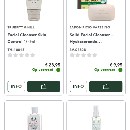
TRUEFITT & HILL
SAPONIFICIO VARESINO
Facial Cleanser Skin
Solid Facial Cleanser –
Control
100ml
Hydraterende
Gezichtsreiniger
100g
TH-10015
SV-S1628
€ 23,95
€ 9,95
Op voorraad
Op voorraad
INFO
INFO