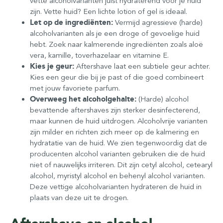
vette alcoholvarianten juist hydraterend voor je huid
zijn. Vette huid? Een lichte lotion of gel is ideaal.
Let op de ingrediënten:
Vermijd agressieve (harde)
alcoholvarianten als je een droge of gevoelige huid
hebt. Zoek naar kalmerende ingrediënten zoals aloë
vera, kamille, toverhazelaar en vitamine E.
Kies je geur:
Aftershave laat een subtiele geur achter.
Kies een geur die bij je past of die goed combineert
met jouw favoriete parfum.
Overweeg het alcoholgehalte:
(Harde) alcohol
bevattende aftershaves zijn sterker desinfecterend,
maar kunnen de huid uitdrogen. Alcoholvrije varianten
zijn milder en richten zich meer op de kalmering en
hydratatie van de huid. We zien tegenwoordig dat de
producenten alcohol varianten gebruiken die de huid
niet of nauwelijks irriteren. Dit zijn cetyl alcohol, cetearyl
alcohol, myristyl alcohol en behenyl alcohol varianten.
Deze vettige alcoholvarianten hydrateren de huid in
plaats van deze uit te drogen.