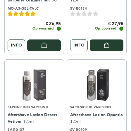
Barberia Original Talc
50ml
125ml
MO-AS-GEL-TALC
SV-R0184
€ 26,95
€ 27,95
Op voorraad
Op voorraad
INFO
INFO
SAPONIFICIO VARESINO
SAPONIFICIO VARESINO
Aftershave Lotion Desert
Aftershave Lotion Opuntia
Vetiver
125ml
125ml
SV-R0137
SV-R0109