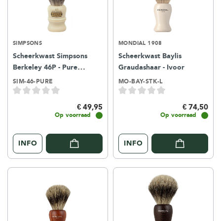
SIMPSONS
MONDIAL 1908
Scheerkwast Simpsons
Scheerkwast Baylis
Berkeley 46P - Pure
Graudashaar - Ivoor
Badger - ivoor
SIM-46-PURE
MO-BAY-STK-L
€ 49,95
€ 74,50
Op voorraad
Op voorraad
INFO
INFO