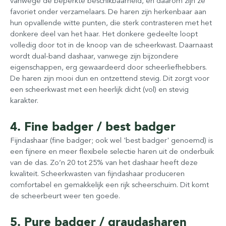
vanwege de beperkte beschikbaarheid, en daarom zijn ze
favoriet onder verzamelaars. De haren zijn herkenbaar aan
hun opvallende witte punten, die sterk contrasteren met het
donkere deel van het haar. Het donkere gedeelte loopt
volledig door tot in de knoop van de scheerkwast. Daarnaast
wordt dual-band dashaar, vanwege zijn bijzondere
eigenschappen, erg gewaardeerd door scheerliefhebbers.
De haren zijn mooi dun en ontzettend stevig. Dit zorgt voor
een scheerkwast met een heerlijk dicht (vol) en stevig
karakter.
4. Fine badger / best badger
Fijndashaar (fine badger; ook wel 'best badger' genoemd) is
een fijnere en meer flexibele selectie haren uit de onderbuik
van de das. Zo’n 20 tot 25% van het dashaar heeft deze
kwaliteit. Scheerkwasten van fijndashaar produceren
comfortabel en gemakkelijk een rijk scheerschuim. Dit komt
de scheerbeurt weer ten goede.
5. Pure badger / graudasharen