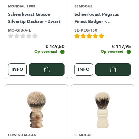
MONDIAL 1908
SEMOGUE
Scheerkwast Gibson
Scheerkwast Pegasus
Silvertip Dashaar - Zwart
Finest Badger -
Tortoiseshell
MO-GIB-A-L
SE-PEG-150
€ 149,50
€ 117,95
Op voorraad
Op voorraad
INFO
INFO
EDWIN JAGGER
SEMOGUE