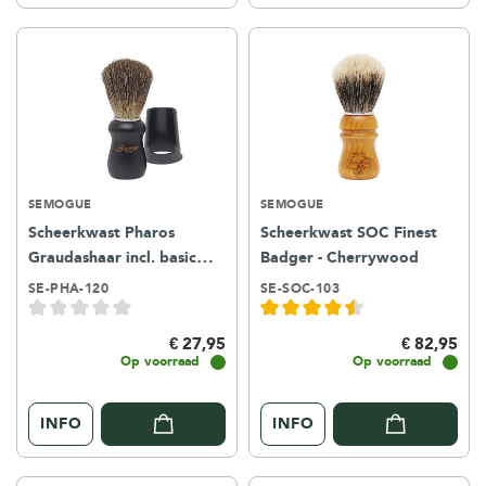
SEMOGUE
SEMOGUE
Scheerkwast Pharos
Scheerkwast SOC Finest
Graudashaar incl. basic
Badger - Cherrywood
houder – Zwart
SE-PHA-120
SE-SOC-103
€ 27,95
€ 82,95
Op voorraad
Op voorraad
INFO
INFO