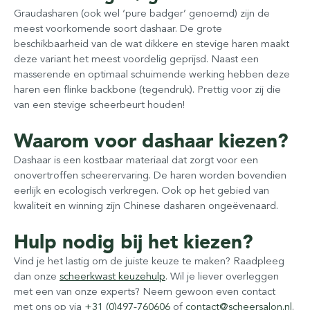
Graudasharen (ook wel ‘pure badger’ genoemd) zijn de
meest voorkomende soort dashaar. De grote
beschikbaarheid van de wat dikkere en stevige haren maakt
deze variant het meest voordelig geprijsd. Naast een
masserende en optimaal schuimende werking hebben deze
haren een flinke backbone (tegendruk). Prettig voor zij die
van een stevige scheerbeurt houden!
Waarom voor dashaar kiezen?
Dashaar is een kostbaar materiaal dat zorgt voor een
onovertroffen scheerervaring. De haren worden bovendien
eerlijk en ecologisch verkregen. Ook op het gebied van
kwaliteit en winning zijn Chinese dasharen ongeëvenaard.
Hulp nodig bij het kiezen?
Vind je het lastig om de juiste keuze te maken? Raadpleeg
dan onze
scheerkwast keuzehulp
. Wil je liever overleggen
met een van onze experts? Neem gewoon even contact
met ons op via
+31 (0)497-760606
of
contact@scheersalon.nl
.