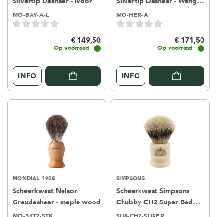
Silvertip Dashaar - Ivoor
Silvertip Dashaar - Wengé
1st
MO-BAY-A-L
MO-HER-A
€ 149,50
€ 171,50
Op voorraad
Op voorraad
INFO
INFO
MONDIAL 1908
SIMPSONS
Scheerkwast Nelson
Scheerkwast Simpsons
Graudashaar - maple wood
Chubby CH2 Super Badger
Dashaar Ivoor
MO-3472-STK
SIM-CH2-SUPER