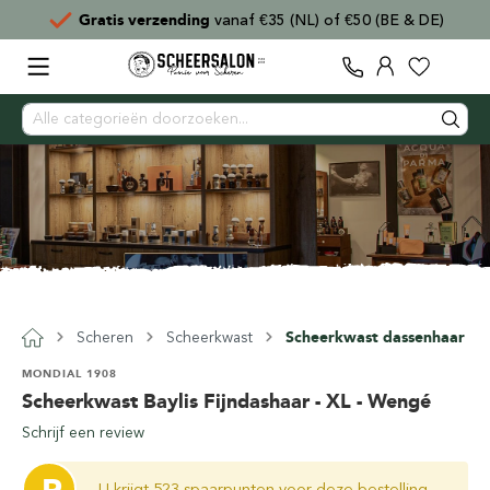
BE & DE)
Voor
15:00
besteld,
direct verzonden
Scheren
Scheerkwast
Scheerkwast dassenhaar
MONDIAL 1908
Scheerkwast Baylis Fijndashaar - XL - Wengé
Schrijf een review
U krijgt 523 spaarpunten voor deze bestelling