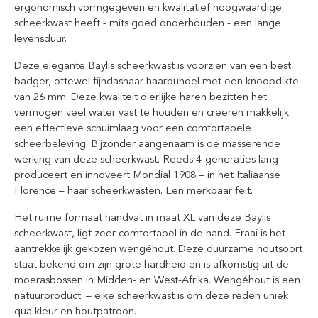
ergonomisch vormgegeven en kwalitatief hoogwaardige
scheerkwast heeft - mits goed onderhouden - een lange
levensduur.
Deze elegante Baylis scheerkwast is voorzien van een best
badger, oftewel fijndashaar haarbundel met een knoopdikte
van 26 mm. Deze kwaliteit dierlijke haren bezitten het
vermogen veel water vast te houden en creëren makkelijk
een effectieve schuimlaag voor een comfortabele
scheerbeleving. Bijzonder aangenaam is de masserende
werking van deze scheerkwast. Reeds 4-generaties lang
produceert en innoveert Mondial 1908 – in het Italiaanse
Florence – haar scheerkwasten. Een merkbaar feit.
Het ruime formaat handvat in maat XL van deze Baylis
scheerkwast, ligt zeer comfortabel in de hand. Fraai is het
aantrekkelijk gekozen wengéhout. Deze duurzame houtsoort
staat bekend om zijn grote hardheid en is afkomstig uit de
moerasbossen in Midden- en West-Afrika. Wengéhout is een
natuurproduct. – elke scheerkwast is om deze reden uniek
qua kleur en houtpatroon.