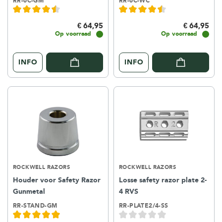
RR-6C-GM
RR-6C-WC
€ 64,95
€ 64,95
Op voorraad
Op voorraad
INFO
INFO
ROCKWELL RAZORS
ROCKWELL RAZORS
Houder voor Safety Razor
Losse safety razor plate 2-
Gunmetal
4 RVS
RR-STAND-GM
RR-PLATE2/4-SS