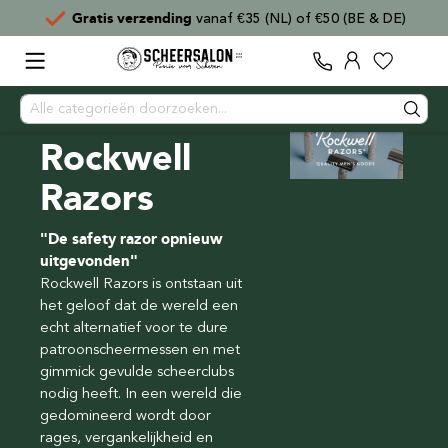
Gratis verzending
vanaf €35 (NL) of €50 (BE & DE)
Rockwell
Razors
"De safety razor opnieuw
uitgevonden"
Rockwell Razors is ontstaan uit
het geloof dat de wereld een
echt alternatief voor te dure
patroonscheermessen en met
gimmick gevulde scheerclubs
nodig heeft. In een wereld die
gedomineerd wordt door
rages, vergankelijkheid en