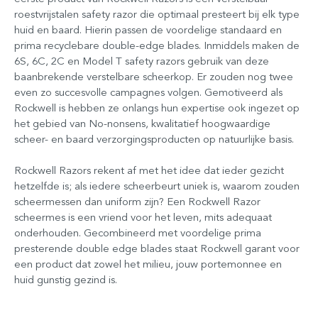
roestvrijstalen safety razor die optimaal presteert bij elk type
huid en baard. Hierin passen de voordelige standaard en
prima recyclebare double-edge blades. Inmiddels maken de
6S, 6C, 2C en Model T safety razors gebruik van deze
baanbrekende verstelbare scheerkop. Er zouden nog twee
even zo succesvolle campagnes volgen. Gemotiveerd als
Rockwell is hebben ze onlangs hun expertise ook ingezet op
het gebied van No-nonsens, kwalitatief hoogwaardige
scheer- en baard verzorgingsproducten op natuurlijke basis.
Rockwell Razors rekent af met het idee dat ieder gezicht
hetzelfde is; als iedere scheerbeurt uniek is, waarom zouden
scheermessen dan uniform zijn? Een Rockwell Razor
scheermes is een vriend voor het leven, mits adequaat
onderhouden. Gecombineerd met voordelige prima
presterende double edge blades staat Rockwell garant voor
een product dat zowel het milieu, jouw portemonnee en
huid gunstig gezind is.