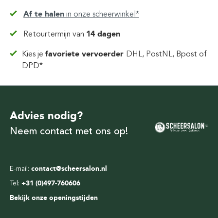
Af te halen
in
onze scheerwinkel*
Retourtermijn van
14 dagen
Kies je
favoriete vervoerder
DHL, PostNL, Bpost of
DPD*
Advies nodig?
Neem contact met ons op!
E-mail:
contact@scheersalon.nl
Tel:
+31 (0)497-760606
Bekijk onze openingstijden