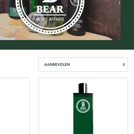
Simpsons
Stirling Soap Company
St. James of London