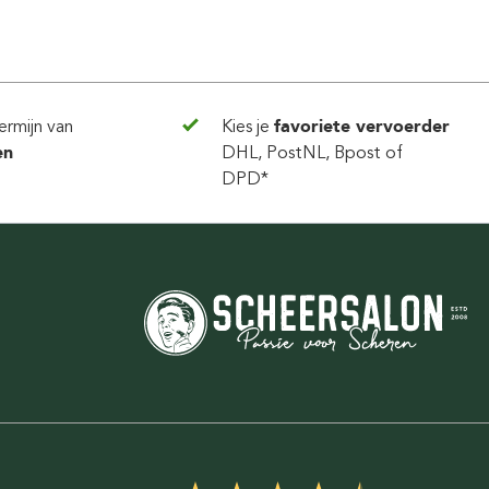
ermijn van
Kies je
favoriete vervoerder
en
DHL, PostNL, Bpost of
DPD*