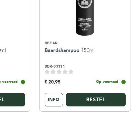
BBEAR
0ml
Baardshampoo
150ml
BBR-03111
€ 20,95
 voorraad
Op voorraad
EL
BESTEL
INFO