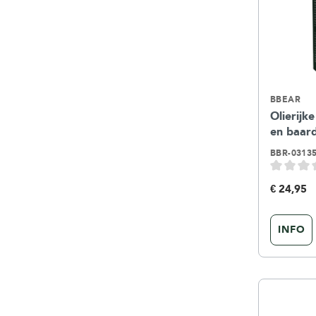
BBEAR
Olierijk
en baar
BBR-0313
€ 24,95
INFO