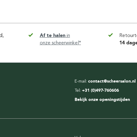
d,
Af te halen
in
Retourt
onze scheerwinkel*
14 dag
E-mail:
contact@scheersalon.nl
Tel:
+31 (0)497-760606
Bekijk onze openingstijden