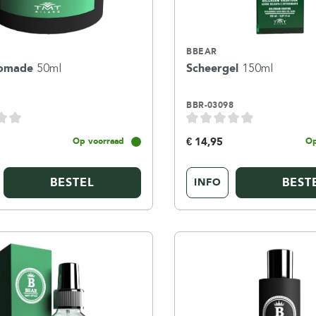
BBEAR
Pomade
50ml
Scheergel
150ml
1
BBR-03098
€ 14,95
Op voorraad
Op
BESTEL
BEST
INFO