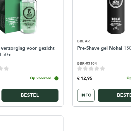
BBEAR
e verzorging voor gezicht
Pre-Shave gel Nohai
15
d
50ml
5
BBR-03104
€ 12,95
Op voorraad
Op
BESTEL
BEST
INFO