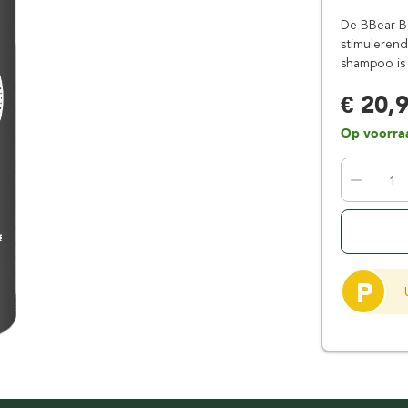
Floris London
Parker
De BBear B
Gentlemen's Tonic
Pereira Shavery
stimuleren
shampoo is
Giesen & Forsthoff
Perma-Sharp
Gillette
Personna
€ 20,
Henson Shaving
Phoenix Artisan
Op voorra
Herold Solingen
Premax
Kasho Kai
Proraso
P