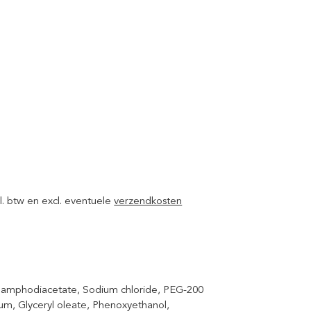
ncl. btw en excl. eventuele
verzendkosten
oamphodiacetate, Sodium chloride, PEG-200
um, Glyceryl oleate, Phenoxyethanol,