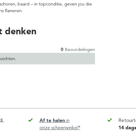
schoren, baard – in topconditie, geven jou die
ns flaneren.
t denken
0
Beoordelingen
zichten.
d,
Af te halen
in
Retourt
onze scheerwinkel*
14 dag