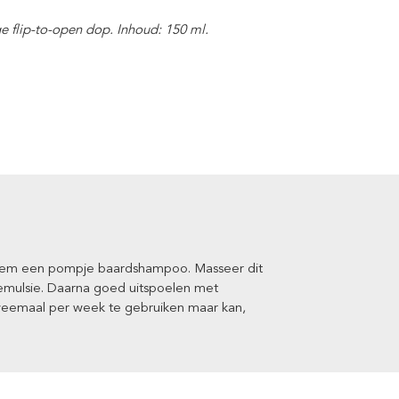
g
e
flip-to-open dop. Inhoud: 150 ml.
eem een pompje baardshampoo. Masseer dit
emulsie. Daarna goed uitspoelen met
eemaal per week te gebruiken maar kan,