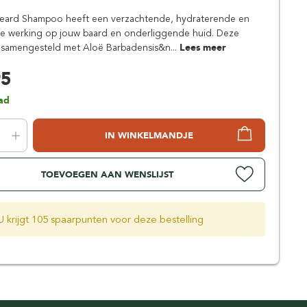
Simpsons
eard Shampoo heeft een verzachtende, hydraterende en
Stirling Soap Company
de werking op jouw baard en onderliggende huid. Deze
St. James of London
 samengesteld met Aloë Barbadensis&n...
Lees meer
95
ad
IN WINKELMANDJE
TOEVOEGEN AAN WENSLIJST
U krijgt 105 spaarpunten voor deze bestelling