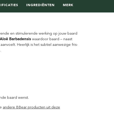
IFICATIES
INGREDIËNTEN
MERK
ende en stimulerende werking op jouw baard
Aloë Barbadensis
waardoor baard – naast
anvoelt. Heerlijk is het subtiel aanwezige fris-
.
nde baard wenst.
de
andere BBear producten uit deze