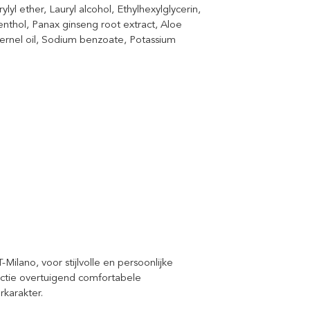
lyl ether, Lauryl alcohol, Ethylhexylglycerin,
thol, Panax ginseng root extract, Aloe
kernel oil, Sodium benzoate, Potassium
lano, voor stijlvolle en persoonlijke
ectie overtuigend comfortabele
karakter.