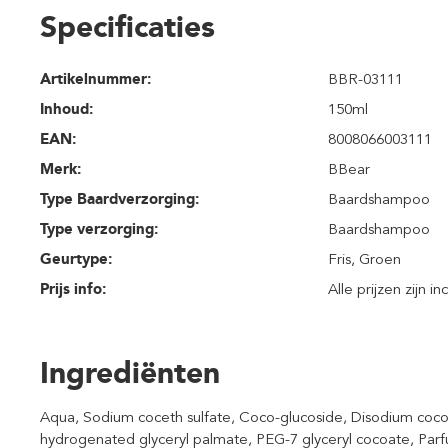
Specificaties
Artikelnummer:
BBR-03111
Inhoud
:
150ml
EAN:
8008066003111
Merk:
BBear
Type Baardverzorging:
Baardshampoo
Type verzorging:
Baardshampoo
Geurtype:
Fris
, Groen
Prijs info:
Alle prijzen zijn i
Ingrediënten
Aqua, Sodium coceth sulfate, Coco-glucoside, Disodium coc
hydrogenated glyceryl palmate, PEG-7 glyceryl cocoate, Parf