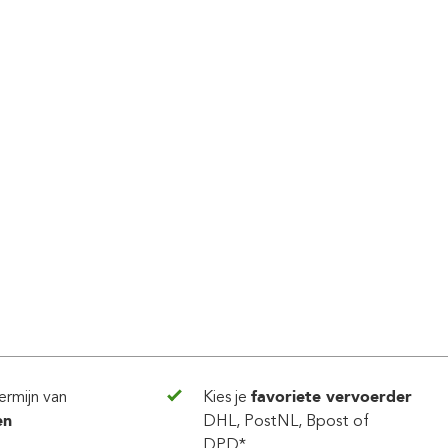
ermijn van
Kies je
favoriete vervoerder
en
DHL, PostNL, Bpost of
DPD*