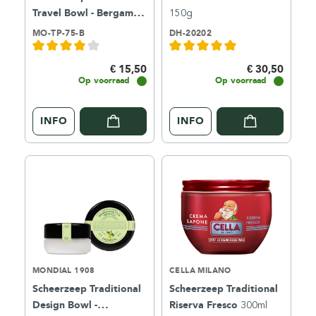
Travel Bowl - Bergamot
150g
& Neroli
75ml
MO-TP-75-B
DH-20202
€ 15,50
€ 30,50
Op voorraad
Op voorraad
INFO
INFO
MONDIAL 1908
CELLA MILANO
Scheerzeep Traditional
Scheerzeep Traditional
Design Bowl -
Riserva Fresco
300ml