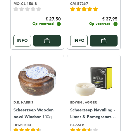
Bergamot & Neroli
MO-CL-150-B
CM-57267
150ml
€ 27,50
€ 37,95
Op voorraad
Op voorraad
INFO
INFO
D.R. HARRIS
EDWIN JAGGER
Scheerzeep Wooden
Scheerzeep Navulling -
bowl Windsor
100g
Limes & Pomegranate
65g
DH-20103
EJ-SSLP