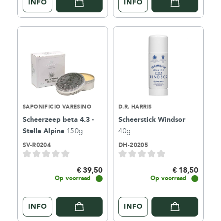
INFO
INFO
SAPONIFICIO VARESINO
D.R. HARRIS
Scheerzeep beta 4.3 -
Scheerstick Windsor
Stella Alpina
150g
40g
SV-R0204
DH-20205
€ 39,50
€ 18,50
Op voorraad
Op voorraad
INFO
INFO