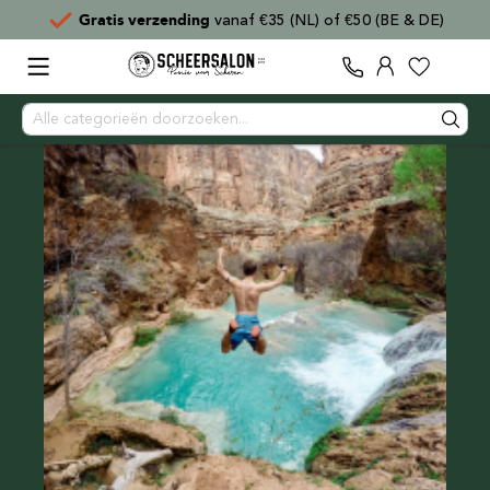
)
Voor
15:00
besteld,
direct verzonden