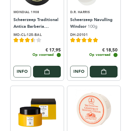
MONDIAL 1908
D.R. HARRIS
Scheerzeep Traditional
Scheerzeep Navulling
Antica Barberia
Windsor
100g
Balsamic
125ml
MO-CL-125-BAL
DH-20101
€ 17,95
€ 18,50
Op voorraad
Op voorraad
INFO
INFO