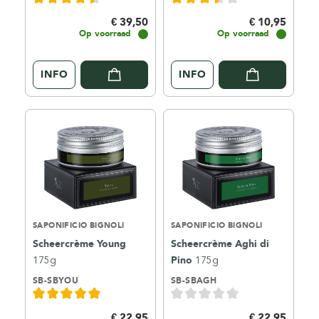
€ 39,50
€ 10,95
Op voorraad
Op voorraad
INFO
INFO
SAPONIFICIO BIGNOLI
SAPONIFICIO BIGNOLI
Scheercrème Young
Scheercrème Aghi di
175g
Pino
175g
SB-SBYOU
SB-SBAGH
€ 22,95
€ 22,95