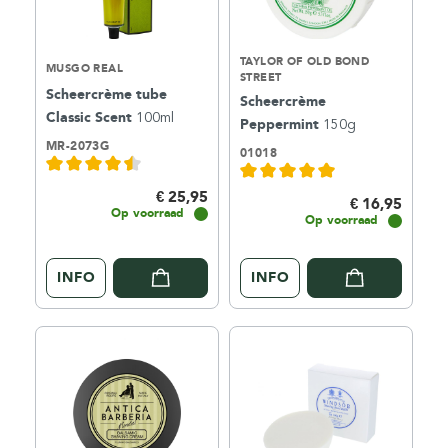
TAYLOR OF OLD BOND
MUSGO REAL
STREET
Scheercrème tube
Scheercrème
Classic Scent
100ml
Peppermint
150g
MR-2073G
01018
€ 25,95
€ 16,95
Op voorraad
Op voorraad
INFO
INFO