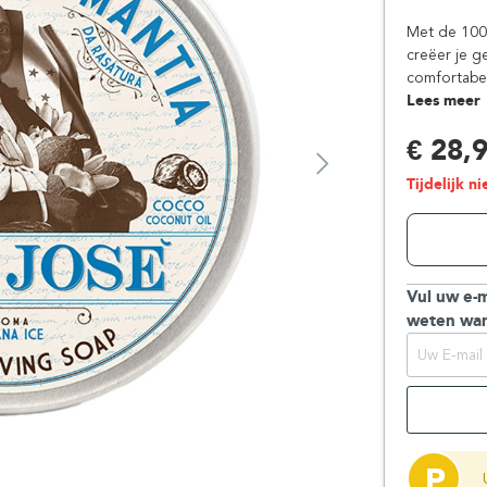
Floris London
Parker
Met de 100
Gentlemen's Tonic
Pereira Shavery
creëer je g
comfortabel
Giesen & Forsthoff
Perma-Sharp
Lees meer
Gillette
Personna
€ 28,
Henson Shaving
Phoenix Artisan
Herold Solingen
Premax
Tijdelijk n
Kasho Kai
Proraso
Vul uw e-m
weten wan
P