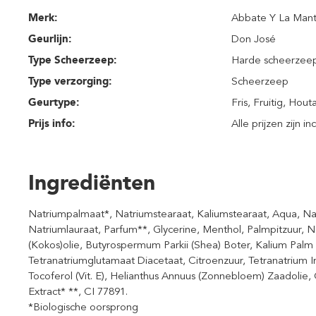
Merk:
Abbate Y La Mant
Geurlijn:
Don José
Type Scheerzeep:
Harde scheerzee
Type verzorging:
Scheerzeep
Geurtype:
Fris
, Fruitig
, Hout
Prijs info:
Alle prijzen zijn i
Ingrediënten
Natriumpalmaat*, Natriumstearaat, Kaliumstearaat, Aqua, Na
Natriumlauraat, Parfum**, Glycerine, Menthol, Palmpitzuur, N
(Kokos)olie, Butyrospermum Parkii (Shea) Boter, Kalium Palm
Tetranatriumglutamaat Diacetaat, Citroenzuur, Tetranatrium I
Tocoferol (Vit. E), Helianthus Annuus (Zonnebloem) Zaadolie,
Extract* **, CI 77891.
*Biologische oorsprong