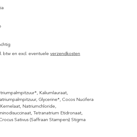
ia
p
achtig
ncl. btw en excl. eventuele
verzendkosten
triumpalmpitzuur*, Kaliumlauraat,
atriumpalmpitzuur, Glycerine*, Cocos Nucifera
 Kernelaat, Natriumchloride,
minodisuccinaat, Tetranatrium Etidronaat,
 Crocus Sativus (Saffraan Stampers) Stigma