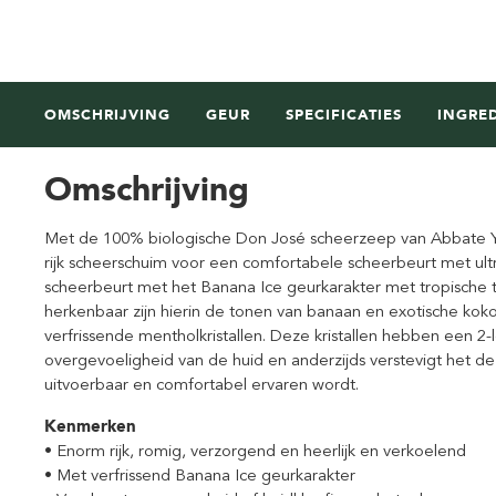
OMSCHRIJVING
GEUR
SPECIFICATIES
INGRE
Omschrijving
Met de 100% biologische Don José scheerzeep van Abbate Y 
rijk scheerschuim voor een comfortabele scheerbeurt met ultr
scheerbeurt met het Banana Ice geurkarakter met tropische to
herkenbaar zijn hierin de tonen van banaan en exotische koko
verfrissende mentholkristallen. Deze kristallen hebben een 2
overgevoeligheid van de huid en anderzijds verstevigt het d
uitvoerbaar en comfortabel ervaren wordt.
Kenmerken
• Enorm rijk, romig, verzorgend en heerlijk en verkoelend
• Met verfrissend Banana Ice geurkarakter