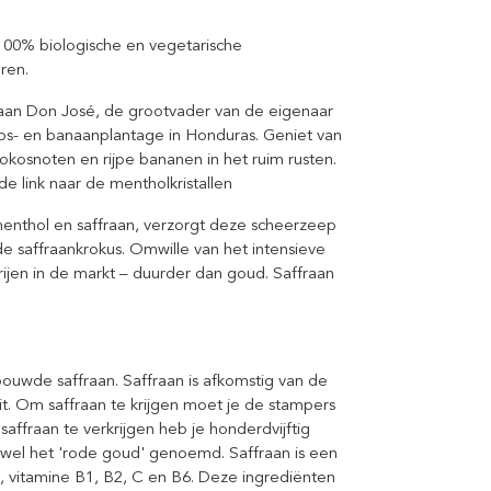
00% biologische en vegetarische
ren.
aan Don José, de grootvader van de eigenaar
os- en banaanplantage in Honduras. Geniet van
okosnoten en rijpe bananen in het ruim rusten.
de link naar de mentholkristallen
 menthol en saffraan, verzorgt deze scheerzeep
de saffraankrokus. Omwille van het intensieve
ijen in de markt – duurder dan goud. Saffraan
ouwde saffraan. Saffraan is afkomstig van de
t. Om saffraan te krijgen moet je de stampers
fraan te verkrijgen heb je honderdvijftig
wel het 'rode goud' genoemd. Saffraan is een
, vitamine B1, B2, C en B6. Deze ingrediënten