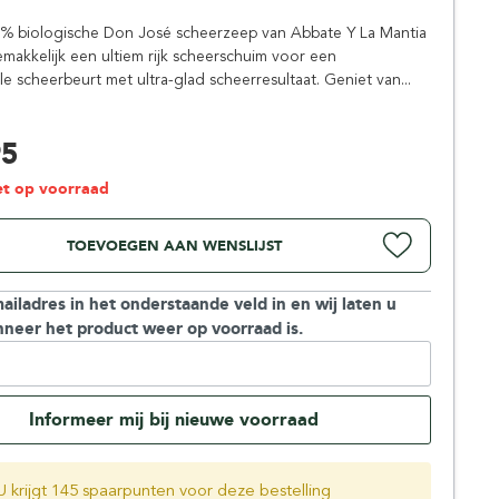
Simpsons
% biologische Don José scheerzeep van Abbate Y La Mantia
Stirling Soap Company
emakkelijk een ultiem rijk scheerschuim voor een
St. James of London
e scheerbeurt met ultra-glad scheerresultaat. Geniet van...
95
iet op voorraad
TOEVOEGEN AAN WENSLIJST
ailadres in het onderstaande veld in en wij laten u
neer het product weer op voorraad is.
Informeer mij bij nieuwe voorraad
U krijgt 145 spaarpunten voor deze bestelling