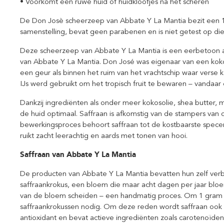
• Voorkomt een ruwe huid of huidkloofjes na het scheren
De Don Josè scheerzeep van Abbate Y La Mantia bezit een 1
samenstelling, bevat geen parabenen en is niet getest op die
Deze scheerzeep van Abbate Y La Mantia is een eerbetoon 
van Abbate Y La Mantia. Don José was eigenaar van een kok
een geur als binnen het ruim van het vrachtschip waar verse k
IJs werd gebruikt om het tropisch fruit te bewaren – vandaar 
Dankzij ingrediënten als onder meer kokosolie, shea butter,
de huid optimaal. Saffraan is afkomstig van de stampers van 
bewerkingsproces behoort saffraan tot de kostbaarste specer
ruikt zacht leerachtig en aards met tonen van hooi.
Saffraan van Abbate Y La Mantia
De producten van Abbate Y La Mantia bevatten hun zelf verb
saffraankrokus, een bloem die maar acht dagen per jaar bloei
van de bloem scheiden – een handmatig proces. Om 1 gram saf
saffraankrokussen nodig. Om deze reden wordt saffraan ook 
antioxidant en bevat actieve ingrediënten zoals carotenoïden