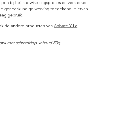
elpen bij het stofwisselingsproces en versterken
ge geneeskundige werking toegekend. Hiervan
aag gebruik.
ook de andere producten van
Abbate Y La
bowl met schroefdop. Inhoud 80g.