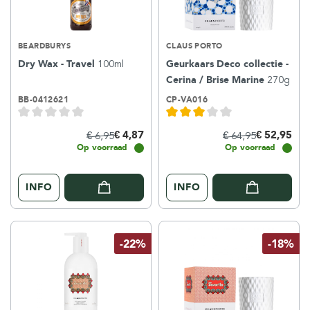
BEARDBURYS
CLAUS PORTO
Dry Wax - Travel
100ml
Geurkaars Deco collectie -
Cerina / Brise Marine
270g
BB-0412621
CP-VA016
€ 4,87
€ 52,95
€ 6,95
€ 64,95
Op voorraad
Op voorraad
INFO
INFO
-22%
-18%