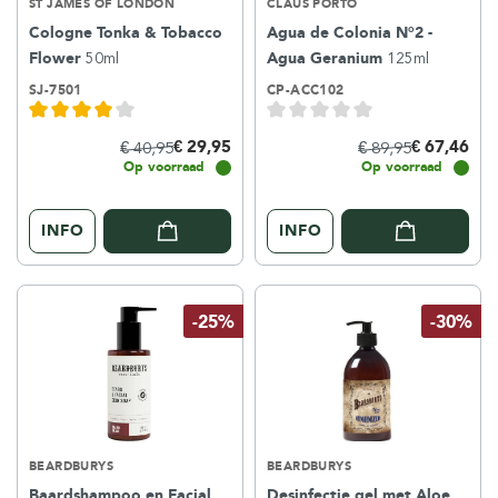
ST JAMES OF LONDON
CLAUS PORTO
Cologne Tonka & Tobacco
Agua de Colonia N°2 -
Flower
50ml
Agua Geranium
125ml
SJ-7501
CP-ACC102
€ 29,95
€ 67,46
€ 40,95
€ 89,95
Op voorraad
Op voorraad
INFO
INFO
-25%
-30%
BEARDBURYS
BEARDBURYS
Baardshampoo en Facial
Desinfectie gel met Aloe