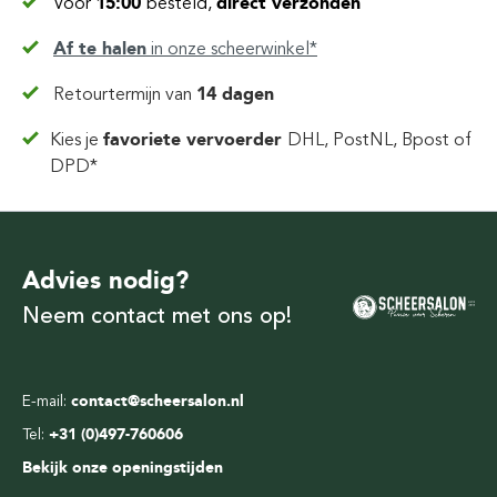
Voor
15:00
besteld,
direct verzonden
Af te halen
in
onze scheerwinkel*
Retourtermijn van
14 dagen
Kies je
favoriete vervoerder
DHL, PostNL, Bpost of
DPD*
Advies nodig?
Neem contact met ons op!
E-mail:
contact@scheersalon.nl
Tel:
+31 (0)497-760606
Bekijk onze openingstijden