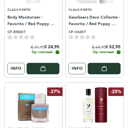
CLAUS PORTO
CLAUS PORTO
Body Moisturizer -
Geurkaars Deco Collectie -
Favorito / Red Poppy
Favorito / Red Poppy
300ml
270g
CP-BM207
CP-VA007
€ 24,95
€ 52,95
€ 31,95
€ 64,95
Op voorraad
Op voorraad
INFO
INFO
-27%
-25%