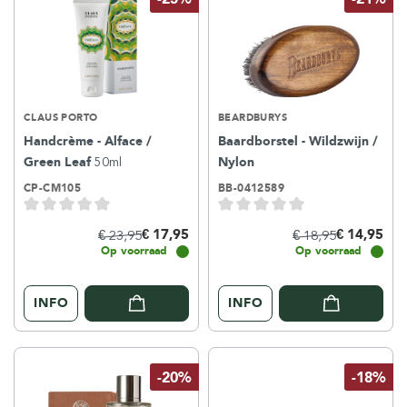
CLAUS PORTO
BEARDBURYS
Handcrème - Alface /
Baardborstel - Wildzwijn /
Green Leaf
50ml
Nylon
CP-CM105
BB-0412589
€ 17,95
€ 14,95
€ 23,95
€ 18,95
Op voorraad
Op voorraad
INFO
INFO
-20%
-18%