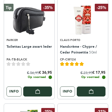
Tip
-35%
-25%
PARKER
CLAUS PORTO
Toilettas Large zwart leder
Handcrème - Chypre /
Cedar Poinsettia
50ml
PA-TB-BLACK
CP-CM124
€ 36,95
€ 17,95
€ 56,95
€ 23,95
Op voorraad
Op voorraad
INFO
INFO
-25%
-21%