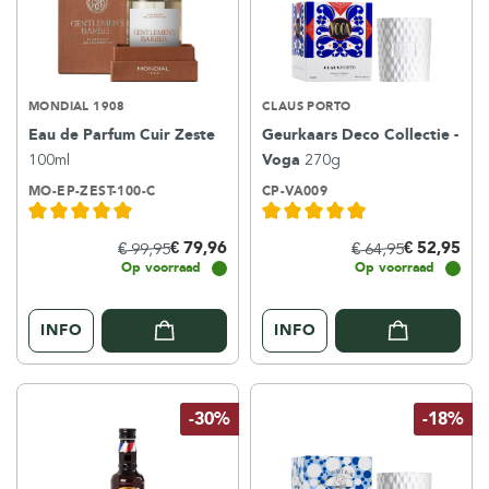
MONDIAL 1908
CLAUS PORTO
Eau de Parfum Cuir Zeste
Geurkaars Deco Collectie -
100ml
Voga
270g
MO-EP-ZEST-100-C
CP-VA009
€ 79,96
€ 52,95
€ 99,95
€ 64,95
Op voorraad
Op voorraad
INFO
INFO
-30%
-18%