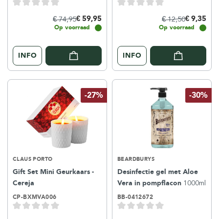
€ 59,95
€ 9,35
€ 74,95
€ 12,50
Op voorraad
Op voorraad
INFO
INFO
-27%
-30%
CLAUS PORTO
BEARDBURYS
Gift Set Mini Geurkaars -
Desinfectie gel met Aloe
Cereja
Vera in pompflacon
1000ml
CP-BXMVA006
BB-0412672