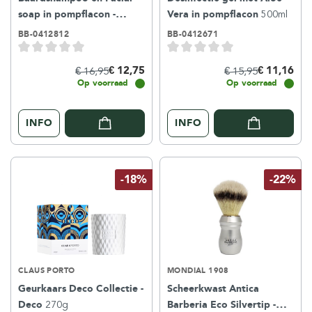
soap in pompflacon -
Vera in pompflacon
500ml
Essentials
150ml
BB-0412812
BB-0412671
€ 12,75
€ 11,16
€ 16,95
€ 15,95
Op voorraad
Op voorraad
INFO
INFO
-18%
-22%
CLAUS PORTO
MONDIAL 1908
Geurkaars Deco Collectie -
Scheerkwast Antica
Deco
270g
Barberia Eco Silvertip -