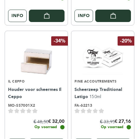
INFO
INFO
-34%
-20%
IL CEPPO
FINE ACCOUTREMENTS
Houder voor scheermes Il
Scheerzeep Traditional
Ceppo
Latigo
150ml
MO-SS7001X2
FA-62213
€ 32,00
€ 27,16
€ 48,50
€ 33,95
Op voorraad
Op voorraad