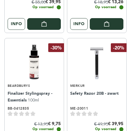
€ 39,95
€ 13,26
€ 55,00
€ 18,95
Op voorraad
Op voorraad
INFO
INFO
-30%
-20%
BEARDBURYS
MERKUR
Finalizer Stylingspray -
Safety Razor 20B - zwart
Essentials
100ml
BB-0412835
ME-20011
€ 9,75
€ 39,95
€ 13,95
€ 49,95
Op voorraad
Op voorraad