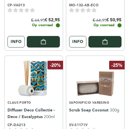
satin
CP-VA013
MO-132-AB-ECO
€ 52,95
€ 50,95
€ 64,95
€ 64,95
Op voorraad
Op voorraad
INFO
INFO
-20%
-25%
CLAUS PORTO
SAPONIFICIO VARESINO
Diffuser Deco Collectie -
Scrub Soap Coconut
300g
Deco / Eucalyptus
200ml
CP-DA213
SV-S1171V