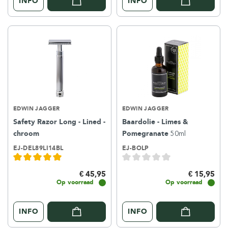
INFO
INFO
EDWIN JAGGER
EDWIN JAGGER
Safety Razor Long - Lined -
Baardolie - Limes &
chroom
Pomegranate
50ml
EJ-DEL89LI14BL
EJ-BOLP
€ 45,95
€ 15,95
Op voorraad
Op voorraad
INFO
INFO