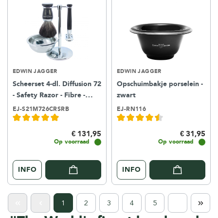
EDWIN JAGGER
EDWIN JAGGER
Scheerset 4-dl. Diffusion 72
Opschuimbakje porselein -
- Safety Razor - Fibre -
zwart
zwart
EJ-S21M726CRSRB
EJ-RN116
€ 131,95
€ 31,95
Op voorraad
Op voorraad
INFO
INFO
1
2
3
4
5