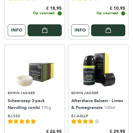
€ 18,95
€ 10,95
Op voorraad
Op voorraad
INFO
INFO
EDWIN JAGGER
EDWIN JAGGER
Scheerzeep 3-pack
Aftershave Balsem - Limes
Navulling combi
195g
& Pomegranate
100ml
EJ-SS3
EJ-ASLLP
€ 26,95
€ 29,95