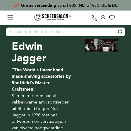
ng
vanaf €35 (NL) of €50 (BE & DE)
Voor
15:00
best
Edwin
Jagger
"The World's finest hand
made shaving accessories by
Sheffield's Master
Craftsmen"
Samen met een aantal
vakbekwame ambachtslieden
uit Sheffield begon Neil
Jagger in 1988 met het
ontwerpen en vervaardigen
van diverse hoogwaardige