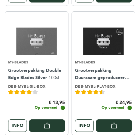
MY-BLADES
MY-BLADES
Grootverpakking Double
Grootverpakking
Edge Blades Silver
100st
Duurzaam geproduceerde
Double Edge Blades
DEB-MYBL-SIL-BOX
DEB-MYBL-PLAT-BOX
Platinum
100st
€ 13,95
€ 24,95
Op voorraad
Op voorraad
INFO
INFO