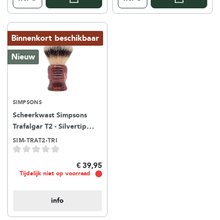
Binnenkort beschikbaar
Nieuw
SIMPSONS
Scheerkwast Simpsons
Trafalgar T2 - Silvertip
Fibre - Triton
SIM-TRAT2-TRI
€ 39,95
Tijdelijk niet op voorraad
info