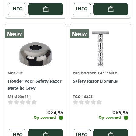
INFO
INFO
Nieuw
Nieuw
MERKUR
THE GOODFELLAS' SMILE
Houder voor Safety Razor
Safety Razor Dominus
Metallic Grey
ME-4006111
TGS-14225
€ 34,95
€ 59,95
Op voorraad
Op voorraad
INFO
INFO