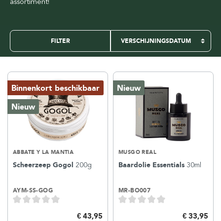
assortiment!
FILTER
Binnenkort beschikbaar
Nieuw
Nieuw
ABBATE Y LA MANTIA
MUSGO REAL
Scheerzeep Gogol
200g
Baardolie Essentials
30ml
AYM-SS-GOG
MR-BO007
€ 43,95
€ 33,95