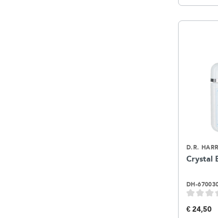
D.R. HARR
Crystal 
DH-67003
€ 24,50