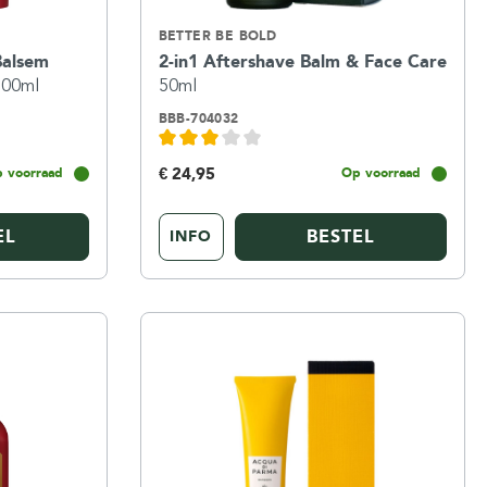
BETTER BE BOLD
Balsem
2-in1 Aftershave Balm & Face Care
100ml
50ml
BBB-704032
€ 24,95
 voorraad
Op voorraad
EL
BESTEL
INFO