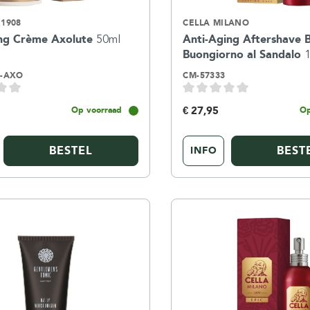
1908
CELLA MILANO
ing Crème Axolute
50ml
Anti-Aging Aftershave 
Buongiorno al Sandalo
0-AXO
CM-57333
€ 27,95
Op voorraad
Op
BESTEL
BEST
INFO