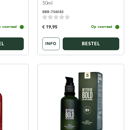
50ml
BBB-704082
€ 19,95
 voorraad
Op voorraad
EL
BESTEL
INFO