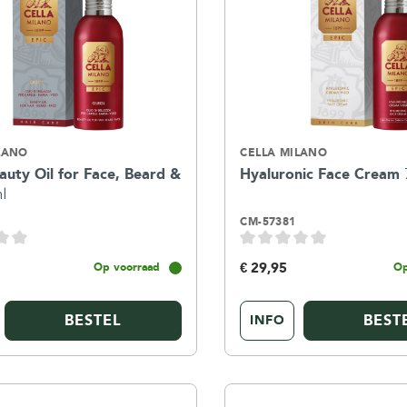
LANO
CELLA MILANO
auty Oil for Face, Beard &
Hyaluronic Face Cream
l
CM-57381
€ 29,95
Op voorraad
Op
BESTEL
BEST
INFO