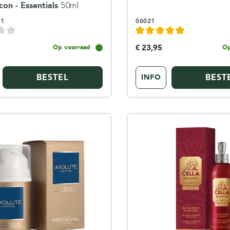
on - Essentials
50ml
01
06021
€ 23,95
Op voorraad
Op
BESTEL
BEST
INFO