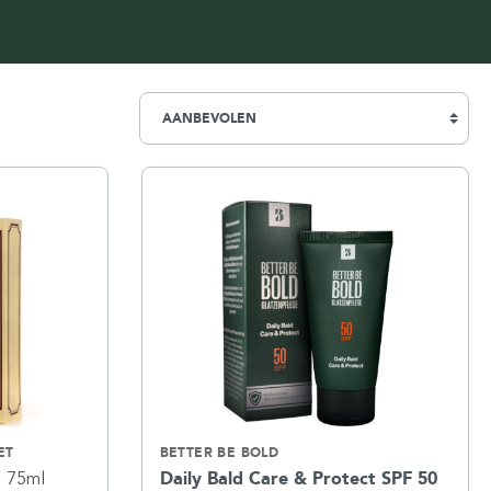
Simpsons
Stirling Soap Company
St. James of London
ET
BETTER BE BOLD
d
75ml
Daily Bald Care & Protect SPF 50