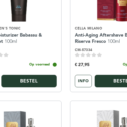
N'S TONIC
CELLA MILANO
isturizer Babassu &
Anti-Aging Aftershave 
ot
100ml
Riserva Fresco
100ml
CM-57334
€ 27,95
Op voorraad
Op
BESTEL
BEST
INFO