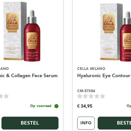
LANO
CELLA MILANO
nic & Collagen Face Serum
Hyaluronic Eye Contou
CM-57384
€ 34,95
Op voorraad
Op
BESTEL
BEST
INFO