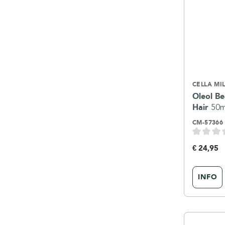
CELLA MI
Oleol Be
Hair
50m
CM-57366
€ 24,95
INFO