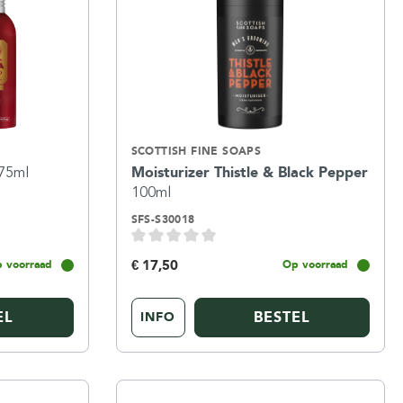
SCOTTISH FINE SOAPS
75ml
Moisturizer Thistle & Black Pepper
100ml
SFS-S30018
€ 17,50
 voorraad
Op voorraad
EL
BESTEL
INFO