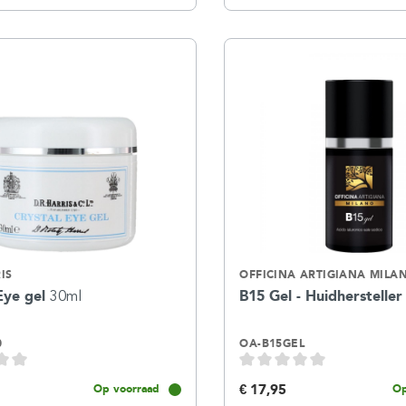
IS
OFFICINA ARTIGIANA MILA
Eye gel
30ml
B15 Gel - Huidherstelle
0
OA-B15GEL
€ 17,95
Op voorraad
Op