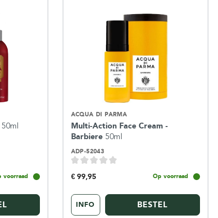
ACQUA DI PARMA
r
50ml
Multi-Action Face Cream -
Barbiere
50ml
ADP-52043
€ 99,95
 voorraad
Op voorraad
EL
BESTEL
INFO