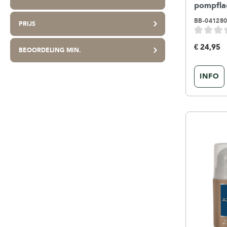
pompflac
BB-04128
PRIJS
€ 24,95
BEOORDELING MIN.
INFO