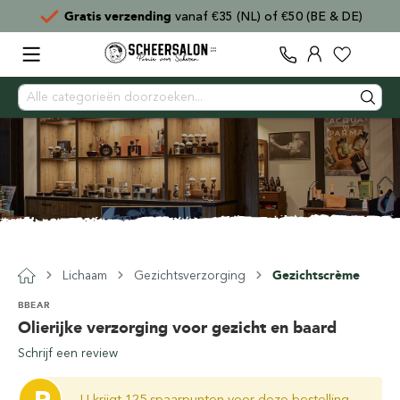
Gratis verzending
vanaf €35 (NL) of €50 (BE & DE)
Lichaam
Gezichtsverzorging
Gezichtscrème
BBEAR
Olierijke verzorging voor gezicht en baard
Schrijf een review
U krijgt 125 spaarpunten voor deze bestelling