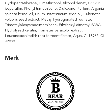
Cyclopentasiloxane, Dimethiconol, Alcohol denat., C11-12
isoparaffin, Phenyl trimethicone, Disiloxane, Parfum, Argania
spinosa kernel oil, Linum usitatissimum seed oil, Plukenetia
volubilis seed extract, Methyl hydrogenated rosinate,
Trimethylsiloxyamodimethicone, Ethylhexyl dimethyl PABA,
Hydrolyzed keratin, Trametes versicolor extract,
Leuconostoc/radish root ferment filtrate, Aqua, CI 18965, CI
42090
Merk