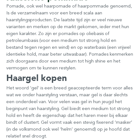
Pomade, ook wel haarpomade of haarpommade genoemd,
Is de verzamelnaam voor een breed scala aan
haarstylingsproducten. De laatste tijd zijn er veel nieuwe
varianten en merken op de markt gekomen, ieder met hun
eigen karakter. Zo zijn er pomades op oliebasis of
petroleumbasis (voor een medium tot strong hold en
bestand tegen regen en wind) en op waterbasis (een vrijwel
identieke hold, maar beter uitwasbaar). Pomades kenmerken
zich doorgaans door een medium tot high shine en het
vermogen om te kunnen restylen.
Haargel kopen
Het woord ‘gel’ is een breed geaccepteerde term voor alles
wat we onder haarstyling verstaan, maar gel is daar slechts
een onderdeel van. Voor velen was gel in hun jeugd het
beginpunt van haarstyling. Gel biedt een medium tot strong
hold en heeft de eigenschap dat het haren meer bij elkaar
bindt of clustert. Gel vormt vaak een stevig fixerend ‘masker’
(in de volksmond ook wel ‘helm’ genoemd) op je hoofd dat
relatief snel droogt.