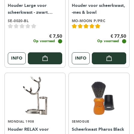
Houder Large voor
Houder voor scheerkwast,
scheerkwast - zwart
-mes & bowl
kunststof
SE-0020-BL
MO-MOON P/PRC
€ 7,50
€ 77,50
Op voorraad
Op voorraad
INFO
INFO
MONDIAL 1908
SEMOGUE
Houder RELAX voor
Scheerkwast Pharos Black