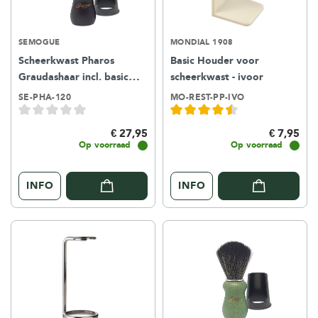
SEMOGUE
MONDIAL 1908
Scheerkwast Pharos
Basic Houder voor
Graudashaar incl. basic
scheerkwast - ivoor
houder – Zwart
SE-PHA-120
MO-REST-PP-IVO
€ 27,95
€ 7,95
Op voorraad
Op voorraad
INFO
INFO