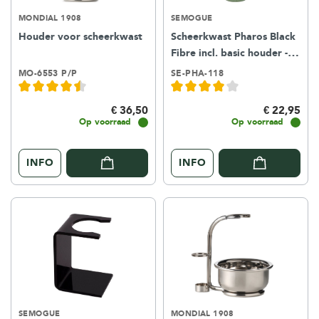
MONDIAL 1908
SEMOGUE
Houder voor scheerkwast
Scheerkwast Pharos Black
Fibre incl. basic houder -
ocean green
MO-6553 P/P
SE-PHA-118
€ 36,50
€ 22,95
Op voorraad
Op voorraad
INFO
INFO
SEMOGUE
MONDIAL 1908