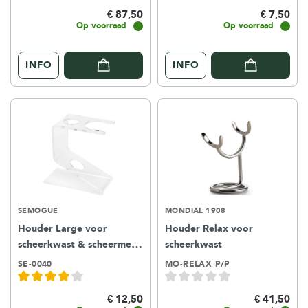
€ 87,50
€ 7,50
Op voorraad
Op voorraad
INFO
INFO
SEMOGUE
MONDIAL 1908
Houder Large voor
Houder Relax voor
scheerkwast & scheermes -
scheerkwast
acryl kunststof
SE-0040
MO-RELAX P/P
€ 12,50
€ 41,50