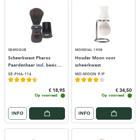
SEMOGUE
MONDIAL 1908
Scheerkwast Pharos
Houder Moon voor
Paardenhaar incl. basic
scheerkwast
houder – black
SE-PHA-114
MO-MOON P/P
€ 18,95
€ 34,50
Op voorraad
Op voorraad
INFO
INFO