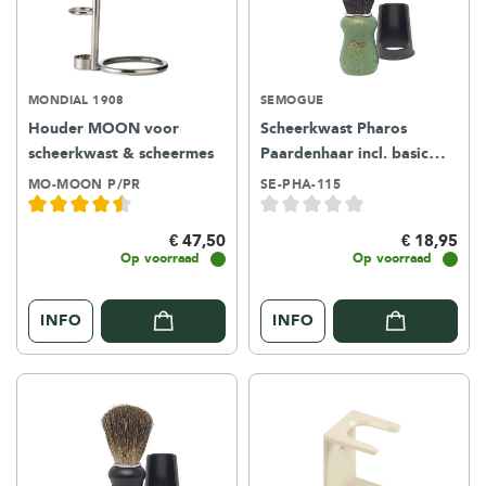
MONDIAL 1908
SEMOGUE
Houder MOON voor
Scheerkwast Pharos
scheerkwast & scheermes
Paardenhaar incl. basic
houder - ocean green
MO-MOON P/PR
SE-PHA-115
€ 47,50
€ 18,95
Op voorraad
Op voorraad
INFO
INFO