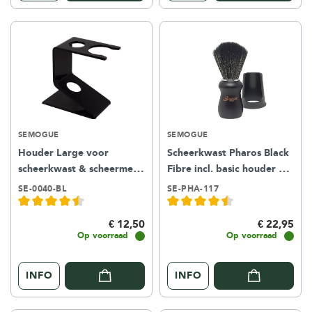
SEMOGUE
SEMOGUE
Houder Large voor
Scheerkwast Pharos Black
scheerkwast & scheermes -
Fibre incl. basic houder –
zwart kunststof
black
SE-0040-BL
SE-PHA-117
€ 12,50
€ 22,95
Op voorraad
Op voorraad
INFO
INFO