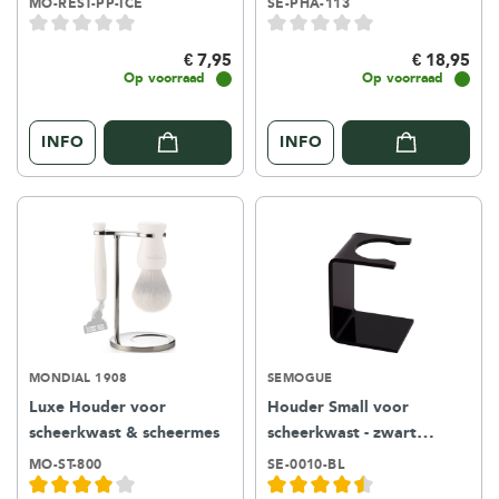
MO-REST-PP-ICE
SE-PHA-113
€ 7,95
€ 18,95
Op voorraad
Op voorraad
INFO
INFO
MONDIAL 1908
SEMOGUE
Luxe Houder voor
Houder Small voor
scheerkwast & scheermes
scheerkwast - zwart
kunststof
MO-ST-800
SE-0010-BL