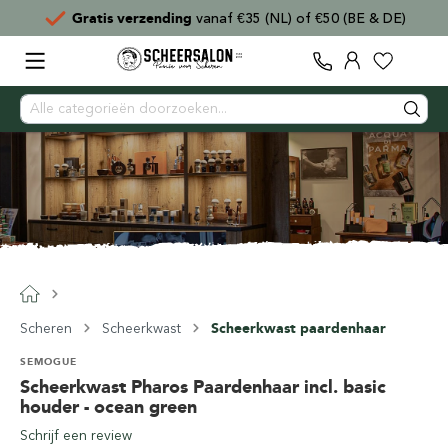
Gratis verzending
vanaf €35 (NL) of €50 (BE & DE)
Scheren
Scheerkwast
Scheerkwast paardenhaar
SEMOGUE
Scheerkwast Pharos Paardenhaar incl. basic
houder - ocean green
Schrijf een review