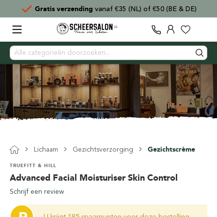
Gratis verzending
vanaf €35 (NL) of €50 (BE & DE)
Lichaam
Gezichtsverzorging
Gezichtscrème
TRUEFITT & HILL
Advanced Facial Moisturiser Skin Control
Schrijf een review
U krijgt 185 spaarpunten voor deze bestelling