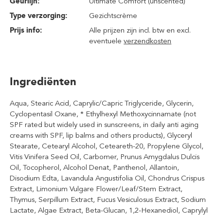
Geurlijn:
Ultimate Comfort (unscented)
Type verzorging:
Gezichtscrème
Prijs info:
Alle prijzen zijn incl. btw en excl.
eventuele
verzendkosten
Ingrediënten
Aqua, Stearic Acid, Caprylic/Capric Triglyceride, Glycerin,
Cyclopentasil Oxane, * Ethylhexyl Methoxycinnamate (not
SPF rated but widely used in sunscreens, in daily anti aging
creams with SPF, lip balms and others products), Glyceryl
Stearate, Cetearyl Alcohol, Ceteareth-20, Propylene Glycol,
Vitis Vinifera Seed Oil, Carbomer, Prunus Amygdalus Dulcis
Oil, Tocopherol, Alcohol Denat, Panthenol, Allantoin,
Disodium Edta, Lavandula Angustifolia Oil, Chondrus Crispus
Extract, Limonium Vulgare Flower/Leaf/Stem Extract,
Thymus, Serpillum Extract, Fucus Vesiculosus Extract, Sodium
Lactate, Algae Extract, Beta-Glucan, 1,2-Hexanediol, Caprylyl