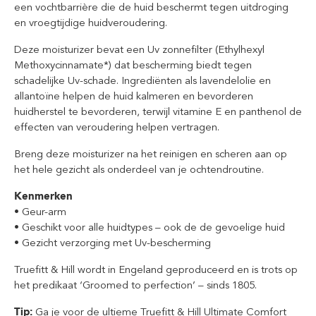
een vochtbarrière die de huid beschermt tegen uitdroging
en vroegtijdige huidveroudering.
Deze moisturizer bevat een Uv zonnefilter (Ethylhexyl
Methoxycinnamate*) dat bescherming biedt tegen
schadelijke Uv-schade. Ingrediënten als lavendelolie en
allantoïne helpen de huid kalmeren en bevorderen
huidherstel te bevorderen, terwijl vitamine E en panthenol de
effecten van veroudering helpen vertragen.
Breng deze moisturizer na het reinigen en scheren aan op
het hele gezicht als onderdeel van je ochtendroutine.
Kenmerken
• Geur-arm
• Geschikt voor alle huidtypes – ook de de gevoelige huid
• Gezicht verzorging met Uv-bescherming
Truefitt & Hill wordt in Engeland geproduceerd en is trots op
het predikaat ‘Groomed to perfection’ – sinds 1805.
Tip:
Ga je voor de ultieme Truefitt & Hill Ultimate Comfort