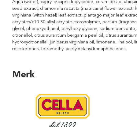
Aqua (water), caprylic/capric triglyceride, ceramide ap, ubiq
seed extract, chamomilla recutita (matricaria) flower extract
virginiana (witch hazel) leaf extract, plantago major leaf extra
acrylates/c10-30 alkyl acrylate crosspolymer, parfum (fragran
glycol, phenoxyethanol, ethylhexylglycerin, sodium benzoate,
citronellol, citrus aurantium bergamia peel oil, citrus aurantiu
hydroxycitronellal, juniperus virginiana oil, limonene, linalool,
rose ketones, tetramethyl acetyloctahydronaphthalenes.
Merk