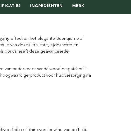
IFICATIES
INGREDIËNTEN
MERK
ging effect en het elegante Buongiorno al
ule van deze ultralichte, zijdezachte en
. Als bonus heeft deze geavanceerde
en van onder meer sandalwood en patchouli –
dit hoogwaardige product voor huidverzorging na
iveert de cellulaire vernieuwing van de huid.