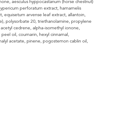
uinone, aesculus hyppocastanum (horse chestnut)
, hypericum perforatum extract, hamamelis
ct, equisetum arvense leaf extract, allantoin,
ce), polysorbate 20, triethanolamine, propylene
 acetyl cedrene, alpha-isomethyl ionone,
m peel oil, coumarin, hexyl cinnamal,
 linalyl acetate, pinene, pogostemon cablin oil,