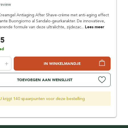
Simpsons
 review
Stirling Soap Company
Creamgel Antiaging After Shave-crème met anti-aging effect
St. James of London
ante Buongiorno al Sandalo-geurkarakter. De innovatieve,
erende formule van deze ultralichte, zijdezac...
Lees meer
95
ad
IN WINKELMANDJE
TOEVOEGEN AAN WENSLIJST
U krijgt 140 spaarpunten voor deze bestelling