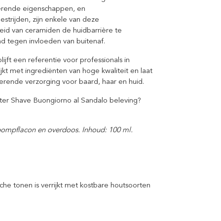
derende eigenschappen, en
strijden, zijn enkele van deze
id van ceramiden de huidbarrière te
md tegen invloeden van buitenaf.
ijft een referentie voor professionals in
ijkt met ingrediënten van hoge kwaliteit en laat
rende verzorging voor baard, haar en huid.
ter Shave Buongiorno al Sandalo beleving?
pompflacon en overdoos. Inhoud: 100 ml.
he tonen is verrijkt met kostbare houtsoorten