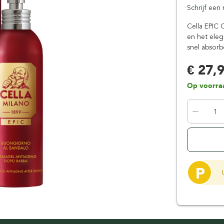
Schrijf een
Floris London
Parker
Gentlemen's Tonic
Pereira Shavery
Cella EPIC 
en het eleg
Giesen & Forsthoff
Perma-Sharp
snel absorb
Gillette
Personna
Henson Shaving
Phoenix Artisan
€ 27,
Herold Solingen
Premax
Op voorra
Kasho Kai
Proraso
P