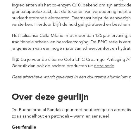
Ingrediënten als het co-enzym Q10, bekend om zijn antioxi
granaatappelextract, dat de tekenen van veroudering helpt be
huidverbeterende elementen. Daarnaast helpt de aanwezighe
versterken. Hierdoor blijft de huid gehydrateerd en bescher
Het Italiaanse Cella Milano, met meer dan 125 jaar ervaring, bl
traditionele scheer- en baardverzorging. De EPIC serie is verr
je genieten van een hoge mate van scheercomfort en hydrate
Tip:
Ga je voor de ultieme Cella EPIC Creamgel Antiaging Af
Gebruik dan ook de andere producten uit
deze serie
Deze aftershave wordt geleverd in een duurzame aluminium 
Over deze geurlijn
De Buongiorno al Sandalo-geur met houtachtige en aromatisc
zoals sandelhout en patchoeli – warm en sensueel.
Geurfamilie