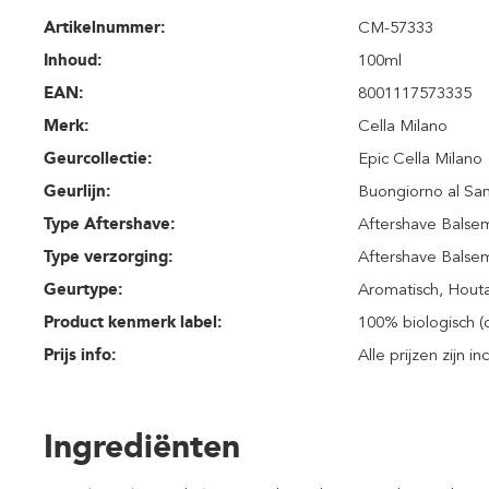
Artikelnummer:
CM-57333
Inhoud
:
100ml
EAN:
8001117573335
Merk:
Cella Milano
Geurcollectie:
Epic Cella Milano
Geurlijn:
Buongiorno al Sa
Type Aftershave:
Aftershave Balse
Type verzorging:
Aftershave Balse
Geurtype:
Aromatisch
, Hout
Product kenmerk label:
100% biologisch (
Prijs info:
Alle prijzen zijn i
Ingrediënten