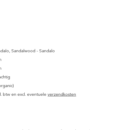
ndalo
, Sandalwood - Sandalo
m
m
achtig
organic)
ncl. btw en excl. eventuele
verzendkosten