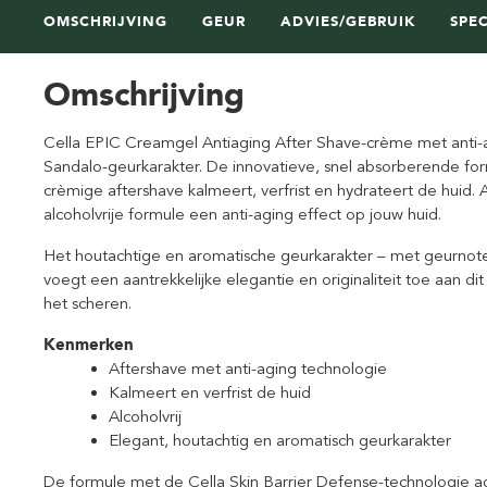
OMSCHRIJVING
GEUR
ADVIES/GEBRUIK
SPEC
Omschrijving
Cella EPIC Creamgel Antiaging After Shave-crème met anti-a
Sandalo-geurkarakter. De innovatieve, snel absorberende form
crèmige aftershave kalmeert, verfrist en hydrateert de huid
alcoholvrije formule een anti-aging effect op jouw huid.
Het houtachtige en aromatische geurkarakter – met geurnot
voegt een aantrekkelijke elegantie en originaliteit toe aan 
het scheren.
Kenmerken
Aftershave met anti-aging technologie
Kalmeert en verfrist de huid
Alcoholvrij
Elegant, houtachtig en aromatisch geurkarakter
De formule met de Cella Skin Barrier Defense-technologie act