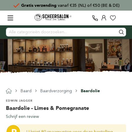
Gratis verzending
vanaf €35 (NL) of €50 (BE & DE)
Baard
Baardverzorging
Baardolie
EDWIN JAGGER
Baardolie - Limes & Pomegranate
Schrijf een review
U krijgt 80 spaarpunten voor deze bestelling