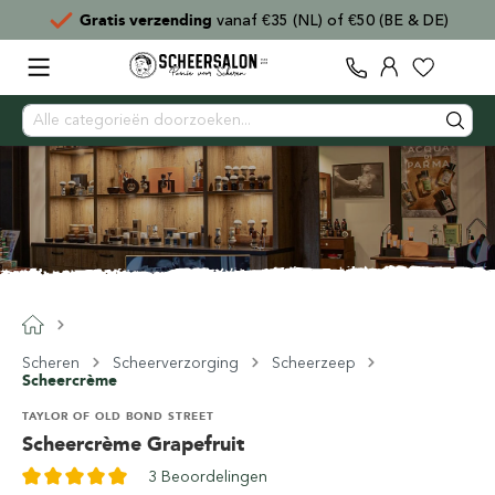
Gratis verzending
vanaf €35 (NL) of €50 (BE & DE)
Scheren
Scheerverzorging
Scheerzeep
Scheercrème
TAYLOR OF OLD BOND STREET
Scheercrème Grapefruit
3 Beoordelingen