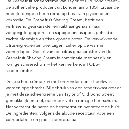
De Grapefruit scheercrème van Taylor of Old Bond Street –
de authentieke producent uit Londen anno 1854. Ervaar de
heerlijk romige scheercrème op basis van glycerine en
kokosolie. De Grapefruit Shaving Cream, bezit een
verfrissend geurkarakter en ruikt aangenaam naar
zongerijpte grapefruit en sappige sinaasappel, gehuld in
zachte bloemige en frisse groene noten. De verkwikkende
citrus-ingrediënten overtuigen, zeker op de warme
zomerdagen. Geniet van het citrus geurkarakter van de
Grapefruit Shaving Cream in combinatie met het rijk en
romige scheerschuim – het kenmerkende TOBS-
scheercomfort.
Deze scheercrème kan met en zonder een scheerkwast
worden opgebracht. Bij gebruik van een scheerkwast creëer
je met deze scheercrème van Taylor of Old Bond Street
gemakkelijk en snel, een meer vol en romig scheerschuim.
Het verzacht de haren en beschermt en hydrateert de huid.
De ingrediënten, volgens de aloude receptuur, voor een
comfortabele en glad scheerresultaat.