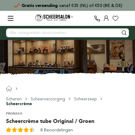
Gratis verzending
vanaf €35 (NL) of €50 (BE & DE)
Scheren
Scheerverzorging
Scheerzeep
Scheercrème
PRORASO
Scheercrème tube Original / Groen
8 Beoordelingen