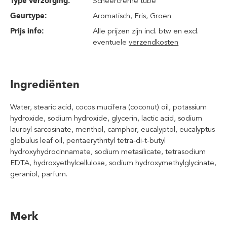
Type verzorging:
Scheercrème tube
Geurtype:
Aromatisch
, Fris
, Groen
Prijs info:
Alle prijzen zijn incl. btw en excl.
eventuele
verzendkosten
Ingrediënten
Water, stearic acid, cocos mucifera (coconut) oil, potassium
hydroxide, sodium hydroxide, glycerin, lactic acid, sodium
lauroyl sarcosinate, menthol, camphor, eucalyptol, eucalyptus
globulus leaf oil, pentaerythrityl tetra-di-t-butyl
hydroxyhydrocinnamate, sodium metasilicate, tetrasodium
EDTA, hydroxyethylcellulose, sodium hydroxymethylglycinate,
geraniol, parfum.
Merk