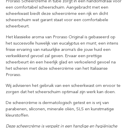
Proraso Scheercrème in tube zorgt in een handomdraai voor
een comfortabel scheerschuim. Aangebracht met een
scheerkwast biedt deze scheercrème een rijk en dicht
scheerschuim wat garant staat voor een comfortabele
scheerbeurt.
Het klassieke aroma van Proraso Original is gebaseerd op
het succesvolle huwelijk van eucalyptus en munt; een intens
frisse ervaring van natuurlijke aroma’s die jouw huid een
verkwikkend gevoel zal geven.
Ervaar een prettige
scheerbeurt én een heerlijk glad en verkoelend gevoel na
het scheren met deze scheercrème van het Italiaanse
Proraso.
Wij adviseren het gebruik van een scheerkwast om ervoor te
zorgen dat het scheerschuim optimaal zijn werk kan doen.
De scheercrème is dermatologisch getest en is vrij van
parabenen, siliconen, minerale oliën, SLS en kunstmatige
kleurstoffen.
Deze scheercrème is verpakt in een handige en hygiënische