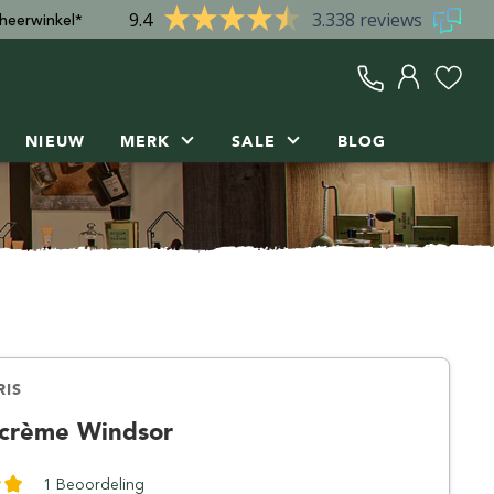
9.4
3.338 reviews
heerwinkel*
NIEUW
MERK
SALE
BLOG
uring
huid & lichaam
haarverzorging
rsus
Q-S
Scheeraccessoires
T-Z
ety razor
mpoo
oorhaartrimmer
& haartrimmer
Ralf Aust
Houder
Taylor of Old Bond St.
llette Mach3
Reuzel
Scheerkom
Tatara Razors
lette Fusion
ltje
Rockwell Razors
Onderhoud
Tenax
pen scheermes
Saponificio Bignoli
Opbergen & beschermen
The Goodfellas' Smile
vel
Saponificio Varesino
Afstrijkbakje
Tiger
Scottish Fine Soaps
Talkverstuiver
Truefitt & Hill
RIS
Company
Scheerhanddoek
Wilkinson
crème Windsor
Semogue
Shark
1 Beoordeling