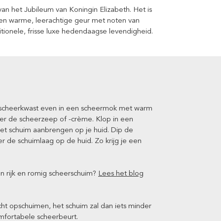
n het Jubileum van Koningin Elizabeth. Het is
een warme, leerachtige geur met noten van
itionele, frisse luxe hedendaagse levendigheid.
e scheerkwast even in een scheermok met warm
ver de scheerzeep of -crème. Klop in een
et schuim aanbrengen op je huid. Dip de
 de schuimlaag op de huid. Zo krijg je een
n rijk en romig scheerschuim?
Lees het blog
cht opschuimen, het schuim zal dan iets minder
omfortabele scheerbeurt.