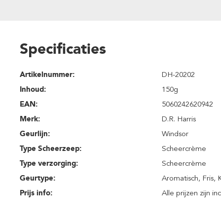
Specificaties
Artikelnummer:
DH-20202
Inhoud
:
150g
EAN:
5060242620942
Merk:
D.R. Harris
Geurlijn:
Windsor
Type Scheerzeep:
Scheercrème
Type verzorging:
Scheercrème
Geurtype:
Aromatisch
, Fris
, 
Prijs info:
Alle prijzen zijn i