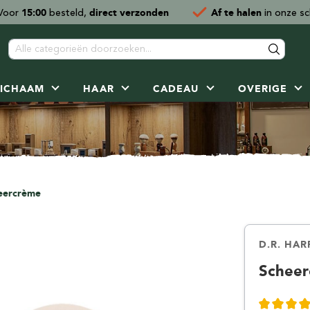
Voor
15:00
besteld,
direct verzonden
Af te halen
in onze sc
LICHAAM
HAAR
CADEAU
OVERIGE
en
D-L
Scheermes
Baard- & snor onderhoud
Geur van de maand
Handverzorging
Kale hoofdhuid
Speciale Dagen Vrouw
Seizoenen
M-P
Scheerset
Baardkle
Overige 
Overige 
Scheercu
D.R. Harris
Safety razor
Baardborstel
Handcrème
Shampoo kale hoofdhuid
Sinterklaas Vrouw
Zomerse scheerzepen
Martin de Candre
Scheerset saf
Kleursha
Neus- en 
Tondeuse 
n
Derby
Gillette Mach3
Baard- & snorkam
Handzeep
Verzorging - bescherming kale
Kerstcadeau Vrouw
Zomerse geuren
Merkur Solingen
Scheerset Gi
Pincet
hoofdhuid
rouwen
Doctor Bald
Gillette Fusion
Baard- & snorschaar
Manicure set
Valentijnscadeau Vrouw
Deodorants
Mondial 1908
Scheerset Gil
Zeepschaa
eercrème
Zonnebrand
r
Dovo
Shavette & barbermes
Tondeuse & Baardtrimmer
Nagelknipper & vijl
Moederdag
Musgo Real
Scheerset o
Edwin Jagger
Open scheermes
Desinfectie gel
Verjaardag Vrouw
My-Blades
Scheerset tra
Euromax
Scheermes travel
Nomad Theory
D.R. HAR
Feather
Scheermesjes
Officina Artigiana
Scheer
Fine Accoutrements
Blade bank
Omega
Fitjar Islands
Onderdelen
Osma