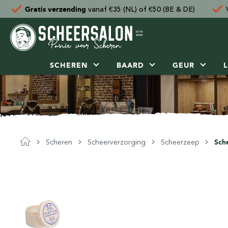
Gratis verzending
vanaf €35 (NL) of €50 (BE & DE)
SCHEREN
BAARD
GEUR
Scheerverzorging
Baardverzorging
Parfum & geur
Gezichtsverzorging
Haarverzorging
Cadeautips
Accessoires
Uitgelicht
Sale
Klantenservice
A-C
Scheerkwast
Baard- & snor styling
Lifestyle
Lichaamsverzorging
Haarstyling
Speciale Dagen Man
Populair voor vrouw
Geur van de Maand
Gezichtsreiniger
Baardolie
Eau de cologne
Gezichtsreiniger
Haarshampoo
Cadeauset
Overige accessoires
Abbate Y La Mantia
Verzorging
Openingstijden scheerwinkel
Abbate y la Mantia
Scheerkwast dassenhaar
Baardwax
Diffuser
Douchegel
Pomade & wax
Sinterklaas Man
Scheren voor vrouwen
Geur van de Maand
Pre-shave
Baardbalsem
Eau de toilette
Gezichtscrème
Shampoo bar
Lifestyle
Barber Tools
Acqua di Parma
Scheerkwast
Nieuwsbrief
Acqua di Parma
Scheerkwast synthetisch
Snorwax
Geurkaars
Zeepblok
Styling cream & gel
Kerstcadeau Man
Verzorging voor vrouwe
Scheerzeep
Baardshampoo
Eau de parfum
Gezichtsscrub
Kleurshampoo
Cadeaubon
Opbergen & beschermen
Beardpride
Scheermes
Contact
Acca Kappa
Scheerkwast varkenshaar
Roomspray
Zeep aan koord
Volumepoeder
Valentijnscadeau Man
Handverzorging voor v
Scheren
Scheerverzorging
Scheerzeep
Sch
Scheercrème
Baardhygiëne
Verstuiver
Zonnebrand
Scheercursus
Scheeraccessoires
Henson Shaving
Scheerset
Spaarpunten
Ariana & Evans
Scheerkwast paardenhaa
Deodorant
Haarspray & Salt Spray
Vaderdag
Wellness voor vrouwen
Scheerolie
Mondial 1908
Over ons
Ardennes Coticule
Scheerkwast op reis
Bodylotion
Verjaardag Man
Cadeau voor vrouwen
Scheergel
Musgo Real
Bestelprocedure
Astra
Badzout
Scheerschuim
Saponificio Varesino
Verzending en bezorging
Barrister and Mann
Aftershave
Truefitt & Hill
Betaalmogelijkheden
BBear
Aluin
Retourneren-ruilen-klachten
Beardburys