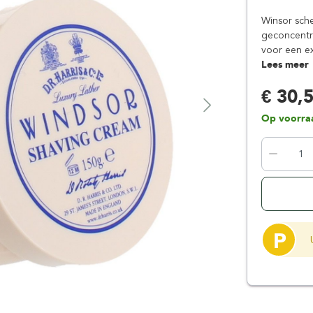
Floris London
Parker
Winsor sche
Gentlemen's Tonic
Pereira Shavery
geconcentr
voor een ext
Giesen & Forsthoff
Perma-Sharp
Lees meer
Gillette
Personna
€ 30,
Henson Shaving
Phoenix Artisan
Herold Solingen
Premax
Op voorra
Kasho Kai
Proraso
P