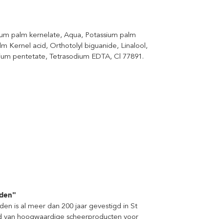
um palm kernelate, Aqua, Potassium palm
m Kernel acid, Orthotolyl biguanide, Linalool,
dium pentetate, Tetrasodium EDTA, Cl 77891.
nden"
n is al meer dan 200 jaar gevestigd in St
bod van hoogwaardige scheerproducten voor