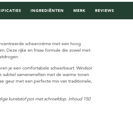
IFICATIES
INGREDIËNTEN
MERK
REVIEWS
concentreerde scheercrème met een hoog
im. Deze rijke en frisse formule die zowel met-
uitdrogen.
ren je een comfortabele scheerbeurt. Windsor
 die subtiel samensmelten met de warme tonen
se geur met een perfecte mix van traditionele,
dige kunststof pot met schroefdop. Inhoud 150