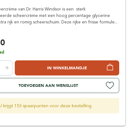
Simpsons
ercrème van Dr. Harris Windsor is een sterk
Stirling Soap Company
eerde scheercrème met een hoog percentage glycerine
St. James of London
ra rijk en romig scheerschuim. Deze rijke en frisse formule...
50
ad
IN WINKELMANDJE
TOEVOEGEN AAN WENSLIJST
U krijgt 153 spaarpunten voor deze bestelling