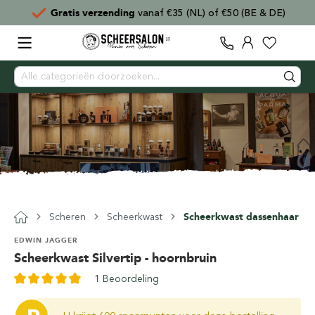
Gratis verzending
vanaf €35 (NL) of €50 (BE & DE)
Scheren
Scheerkwast
Scheerkwast dassenhaar
EDWIN JAGGER
Scheerkwast Silvertip - hoornbruin
1 Beoordeling