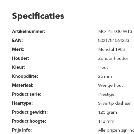
Specificaties
Artikelnummer:
MO-PE-030-WT3
EAN:
8021784064233
Merk:
Mondial 1908
Houder:
Zonder houder
Kleur:
Hout
Knoopdikte:
25 mm
Materiaal:
Wengé hout
Product serie:
Prestige
Haartype:
Silvertip dashaar
Product gewicht:
125 gram
Product hoogte:
112 mm
Prijs info:
Alle prijzen zijn i