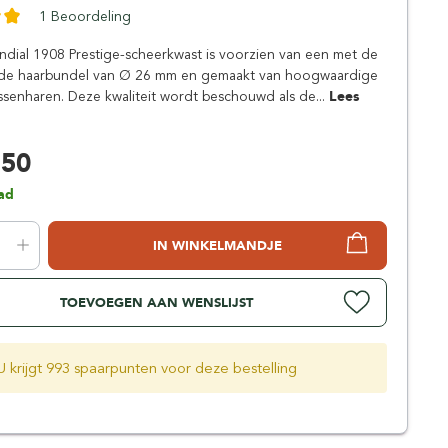
Simpsons
1 Beoordeling
Stirling Soap Company
dial 1908 Prestige-scheerkwast is voorzien van een met de
St. James of London
de haarbundel van Ø 26 mm en gemaakt van hoogwaardige
assenharen. Deze kwaliteit wordt beschouwd als de...
Lees
,50
ad
IN WINKELMANDJE
TOEVOEGEN AAN WENSLIJST
U krijgt 993 spaarpunten voor deze bestelling