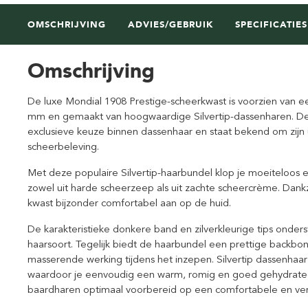
OMSCHRIJVING
ADVIES/GEBRUIK
SPECIFICATIES
Omschrijving
De luxe Mondial 1908 Prestige-scheerkwast is voorzien van
mm en gemaakt van hoogwaardige Silvertip-dassenharen. De
exclusieve keuze binnen dassenhaar en staat bekend om zijn ui
scheerbeleving.
Met deze populaire Silvertip-haarbundel klop je moeiteloos ee
zowel uit harde scheerzeep als uit zachte scheercrème. Dankzij
kwast bijzonder comfortabel aan op de huid.
De karakteristieke donkere band en zilverkleurige tips onder
haarsoort. Tegelijk biedt de haarbundel een prettige backb
masserende werking tijdens het inzepen. Silvertip dassenhaa
waardoor je eenvoudig een warm, romig en goed gehydrate
baardharen optimaal voorbereid op een comfortabele en ve