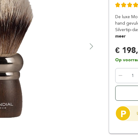
Floris London
Parker
Gentlemen's Tonic
Pereira Shavery
De luxe Mon
Giesen & Forsthoff
Perma-Sharp
hand gevul
Silvertip-d
Gillette
Personna
meer
Henson Shaving
Phoenix Artisan
€ 198
Herold Solingen
Premax
Kasho Kai
Proraso
Op voorra
P