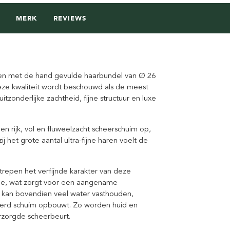
MERK
REVIEWS
 een met de hand gevulde haarbundel van Ø 26
ze kwaliteit wordt beschouwd als de meest
tzonderlijke zachtheid, fijne structuur en luxe
n rijk, vol en fluweelzacht scheerschuim op,
 het grote aantal ultra-fijne haren voelt de
strepen het verfijnde karakter van deze
one, wat zorgt voor een aangename
r kan bovendien veel water vasthouden,
erd schuim opbouwt. Zo worden huid en
rzorgde scheerbeurt.