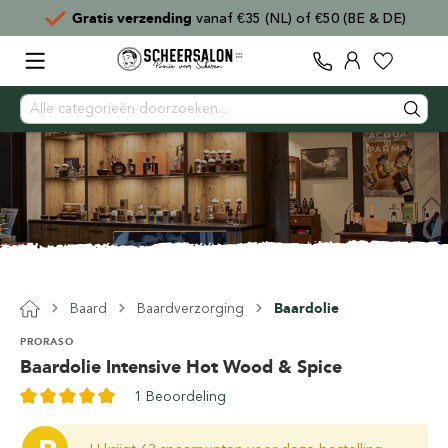
Gratis verzending
vanaf €35 (NL) of €50 (BE & DE)
Baard
Baardverzorging
Baardolie
PRORASO
Baardolie Intensive Hot Wood & Spice
1 Beoordeling