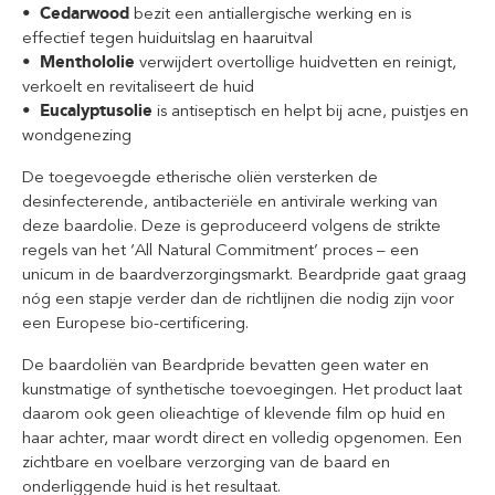
• Cedarwood
bezit een antiallergische werking en is
effectief tegen huiduitslag en haaruitval
• Menthololie
verwijdert overtollige huidvetten en reinigt,
verkoelt en revitaliseert de huid
• Eucalyptusolie
is antiseptisch en helpt bij acne, puistjes en
wondgenezing
De toegevoegde etherische oliën versterken de
desinfecterende, antibacteriële en antivirale werking van
deze baardolie. Deze is geproduceerd volgens de strikte
regels van het ‘All Natural Commitment’ proces – een
unicum in de baardverzorgingsmarkt. Beardpride gaat graag
nóg een stapje verder dan de richtlijnen die nodig zijn voor
een Europese bio-certificering.
De baardoliën van Beardpride bevatten geen water en
kunstmatige of synthetische toevoegingen. Het product laat
daarom ook geen olieachtige of klevende film op huid en
haar achter, maar wordt direct en volledig opgenomen. Een
zichtbare en voelbare verzorging van de baard en
onderliggende huid is het resultaat.