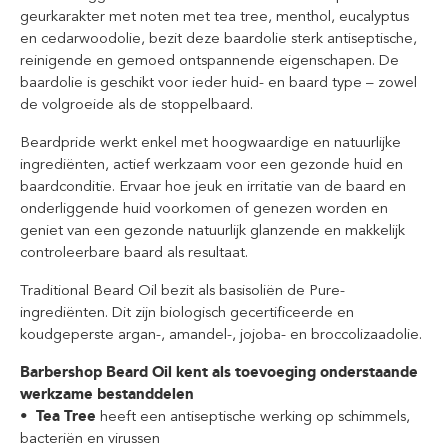
geurkarakter met noten met tea tree, menthol, eucalyptus
en cedarwoodolie, bezit deze baardolie sterk antiseptische,
reinigende en gemoed ontspannende eigenschapen. De
baardolie is geschikt voor ieder huid- en baard type – zowel
de volgroeide als de stoppelbaard.
Beardpride werkt enkel met hoogwaardige en natuurlijke
ingrediënten, actief werkzaam voor een gezonde huid en
baardconditie. Ervaar hoe jeuk en irritatie van de baard en
onderliggende huid voorkomen of genezen worden en
geniet van een gezonde natuurlijk glanzende en makkelijk
controleerbare baard als resultaat.
Traditional Beard Oil bezit als basisoliën de Pure-
ingrediënten. Dit zijn biologisch gecertificeerde en
koudgeperste argan-, amandel-, jojoba- en broccolizaadolie.
Barbershop Beard Oil kent als toevoeging onderstaande
werkzame bestanddelen
• Tea Tree
heeft een antiseptische werking op schimmels,
bacteriën en virussen