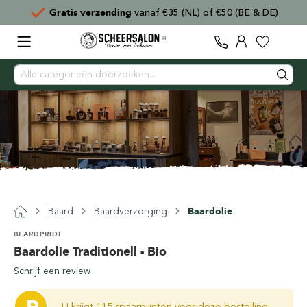
Gratis verzending
vanaf €35 (NL) of €50 (BE & DE)
Baard
Baardverzorging
Baardolie
BEARDPRIDE
Baardolie Traditionell - Bio
Schrijf een review
U krijgt 115 spaarpunten voor deze bestelling