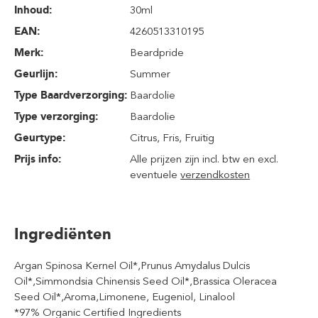
Inhoud
:
30ml
EAN:
4260513310195
Merk:
Beardpride
Geurlijn:
Summer
Type Baardverzorging:
Baardolie
Type verzorging:
Baardolie
Geurtype:
Citrus
, Fris
, Fruitig
Prijs info:
Alle prijzen zijn incl. btw en excl.
eventuele
verzendkosten
Ingrediënten
Argan Spinosa Kernel Oil*,Prunus Amydalus Dulcis
Oil*,Simmondsia Chinensis Seed Oil*,Brassica Oleracea
Seed Oil*,Aroma,Limonene, Eugeniol, Linalool
*97% Organic Certified Ingredients