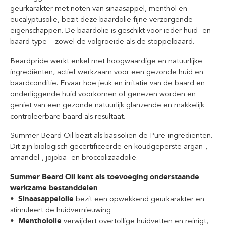
geurkarakter met noten van sinaasappel, menthol en
eucalyptusolie, bezit deze baardolie fijne verzorgende
eigenschappen. De baardolie is geschikt voor ieder huid- en
baard type – zowel de volgroeide als de stoppelbaard.
Beardpride werkt enkel met hoogwaardige en natuurlijke
ingrediënten, actief werkzaam voor een gezonde huid en
baardconditie. Ervaar hoe jeuk en irritatie van de baard en
onderliggende huid voorkomen of genezen worden en
geniet van een gezonde natuurlijk glanzende en makkelijk
controleerbare baard als resultaat.
Summer Beard Oil bezit als basisoliën de Pure-ingrediënten.
Dit zijn biologisch gecertificeerde en koudgeperste argan-,
amandel-, jojoba- en broccolizaadolie.
Summer Beard Oil kent als toevoeging onderstaande
werkzame bestanddelen
• Sinaasappelolie
bezit een opwekkend geurkarakter en
stimuleert de huidvernieuwing
• Menthololie
verwijdert overtollige huidvetten en reinigt,