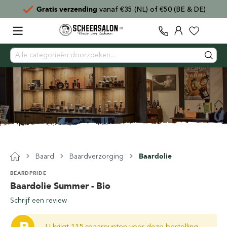
Gratis verzending
vanaf €35 (NL) of €50 (BE & DE)
Baard
Baardverzorging
Baardolie
BEARDPRIDE
Baardolie Summer - Bio
Schrijf een review
U krijgt 115 spaarpunten voor deze bestelling