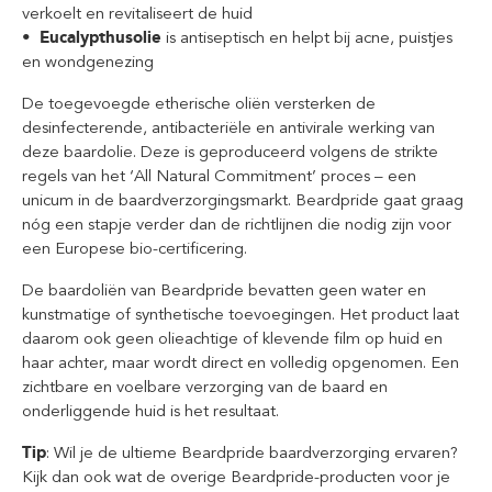
verkoelt en revitaliseert de huid
• Eucalypthusolie
is antiseptisch en helpt bij acne, puistjes
en wondgenezing
De toegevoegde etherische oliën versterken de
desinfecterende, antibacteriële en antivirale werking van
deze baardolie. Deze is geproduceerd volgens de strikte
regels van het ‘All Natural Commitment’ proces – een
unicum in de baardverzorgingsmarkt. Beardpride gaat graag
nóg een stapje verder dan de richtlijnen die nodig zijn voor
een Europese bio-certificering.
De baardoliën van Beardpride bevatten geen water en
kunstmatige of synthetische toevoegingen. Het product laat
daarom ook geen olieachtige of klevende film op huid en
haar achter, maar wordt direct en volledig opgenomen. Een
zichtbare en voelbare verzorging van de baard en
onderliggende huid is het resultaat.
Tip
: Wil je de ultieme Beardpride baardverzorging ervaren?
Kijk dan ook wat de overige Beardpride-producten voor je