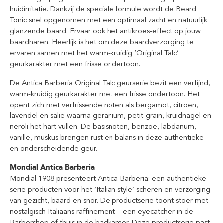
huidirritatie. Dankzij de speciale formule wordt de Beard
Tonic snel opgenomen met een optimaal zacht en natuurlijk
glanzende baard. Ervaar ook het antikroes-effect op jouw
baardharen. Heerlijk is het om deze baardverzorging te
ervaren samen met het warm-kruidig ‘Original Talc’
geurkarakter met een frisse ondertoon.
De Antica Barberia Original Talc geurserie bezit een verfijnd,
warm-kruidig geurkarakter met een frisse ondertoon. Het
opent zich met verfrissende noten als bergamot, citroen,
lavendel en salie waarna geranium, petit-grain, kruidnagel en
neroli het hart vullen. De basisnoten, benzoë, labdanum,
vanille, muskus brengen rust en balans in deze authentieke
en onderscheidende geur.
Mondial Antica Barberia
Mondial 1908 presenteert Antica Barberia: een authentieke
serie producten voor het ‘Italian style’ scheren en verzorging
van gezicht, baard en snor. De productserie toont stoer met
nostalgisch Italiaans raffinement – een eyecatcher in de
Barbershop of thuis in de badkamer. Deze productserie past