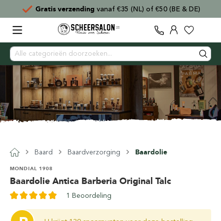
Gratis verzending
vanaf €35 (NL) of €50 (BE & DE)
Baard
Baardverzorging
Baardolie
MONDIAL 1908
Baardolie Antica Barberia Original Talc
1 Beoordeling