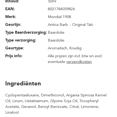
Inhoud
:
50ml
EAN:
8021784059826
Merk:
Mondial 1908
Geurlijn:
Antica Barb. - Original Talc
Type Baardverzorging:
Baardolie
Type verzorging:
Baardolie
Geurtype:
Aromatisch
, Kruidig
Prijs info:
Alle prijzen zijn incl. btw en excl.
eventuele
verzendkosten
Ingrediënten
Cyclopentasiloxane, Dimethiconol, Argania Spinosa Kernel
Oil, Linum, Usitatissimum, Glycine Soja Oil, Tocopheryl
Acetate, Geraniol, Benzyl Benzoate, Citral, Limonene,
Linalool.