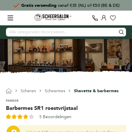
Gratis verzending
vanaf €35 (NL) of €50 (BE & DE)
Scheren
Scheermes
Shavette & barbermes
PARKER
Barbermes SR1 roestvrijstaal
5 Beoordelingen