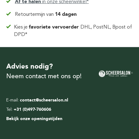
Af te halen
in
onze scheerwinkel*
Retourtermijn van
14 dagen
Kies je
favoriete vervoerder
DHL, PostNL, Bpost of
DPD*
Advies nodig?
Neem contact met ons op!
E-mail:
contact@scheersalon.nl
Tel:
+31 (0)497-760606
Bekijk onze openingstijden