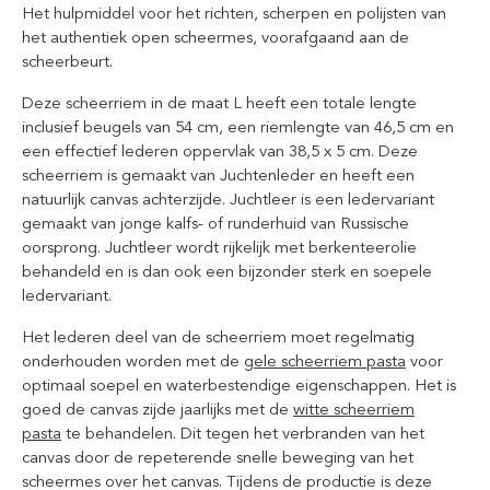
Het hulpmiddel voor het richten, scherpen en polijsten van
het authentiek open scheermes, voorafgaand aan de
scheerbeurt.
Deze scheerriem in de maat L heeft een totale lengte
inclusief beugels van 54 cm, een riemlengte van 46,5 cm en
een effectief lederen oppervlak van 38,5 x 5 cm. Deze
scheerriem is gemaakt van Juchtenleder en heeft een
natuurlijk canvas achterzijde. Juchtleer is een ledervariant
gemaakt van jonge kalfs- of runderhuid van Russische
oorsprong. Juchtleer wordt rijkelijk met berkenteerolie
behandeld en is dan ook een bijzonder sterk en soepele
ledervariant.
Het lederen deel van de scheerriem moet regelmatig
onderhouden worden met de
gele scheerriem pasta
voor
optimaal soepel en waterbestendige eigenschappen. Het is
goed de canvas zijde jaarlijks met de
witte scheerriem
pasta
te behandelen. Dit tegen het verbranden van het
canvas door de repeterende snelle beweging van het
scheermes over het canvas. Tijdens de productie is deze