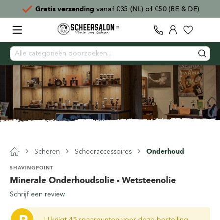
Gratis verzending
vanaf €35 (NL) of €50 (BE & DE)
Scheren
Scheeraccessoires
Onderhoud
SHAVINGPOINT
Minerale Onderhoudsolie - Wetsteenolie
Schrijf een review
U krijgt 45 spaarpunten voor deze bestelling