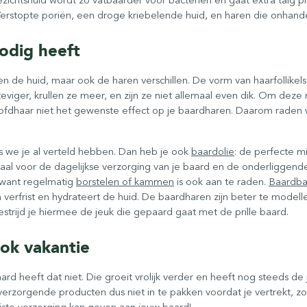
erstopte poriën, een droge kriebelende huid, en haren die onhandel
odig heeft
n de huid, maar ook de haren verschillen. De vorm van haarfollikels in 
steviger, krullen ze meer, en zijn ze niet allemaal even dik. Om deze
fdhaar niet het gewenste effect op je baardharen. Daarom raden w
ls we je al verteld hebben. Dan heb je ook
baardolie
: de perfecte mi
aal voor de dagelijkse verzorging van je baard en de onderliggende
 want regelmatig
borstelen of kammen
is ook aan te raden.
Baardba
 verfrist en hydrateert de huid. De baardharen zijn beter te modell
estrijd je hiermee de jeuk die gepaard gaat met de prille baard.
ok vakantie
aard heeft dat niet. Die groeit vrolijk verder en heeft nog steeds de 
zorgende producten dus niet in te pakken voordat je vertrekt, zodat
uiste verzorging kan geven aan
jouw baard
!