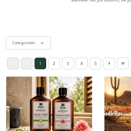
Categorieën
1
2
3
4
5