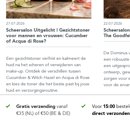
27-07-2026
22-07-2026
Scheersalon Uitgelicht | Gezichtstoner
Scheersalon
voor mannen en vrouwen: Cucumber
The Goodfel
of Acqua di Rose?
De Dominus va
Een gezichtstoner verfrist en kalmeert de
een robuuste 
huid na het scheren of verwijderen van
een uitgespr
make-up. Ontdek de verschillen tussen
ontwerp, gew
Cucumber & Witch Hazel en Acqua di Rose
zorgen voor e
en kies de toner die het beste past bij jouw
voor de ervar
huid en verzorgingsroutine.
Gratis verzending
vanaf
Voor
15:00
bestel
€35 (NL) of €50 (BE & DE)
direct verzonden