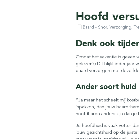
Hoofd vers
Baard - Snor, Verzorging, T
Denk ook tijden
Omdat het vakantie is geven w
gelezen?) Dit blijkt ieder jaa
baard verzorgen met dezelfde
Ander soort huid
“Ja maar het scheelt mij kostba
inpakken, dan jouw baardshamp
hoofdharen anders zijn dan je 
Je hoofdhuid is vaak vetter d
jouw gezichtshuid op de juist
maar voor je gezicht wel. Je g