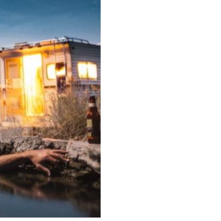
Simpsons
Stirling Soap Company
St. James of London