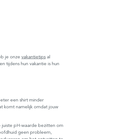
eb je onze
vakantietips
al
n tijdens hun vakantie is hun
beter een shirt minder
Dat komt namelijk omdat jouw
e juiste pH-waarde bezitten om
 hoofdhuid geen probleem,
 produceren om het ontvetten te