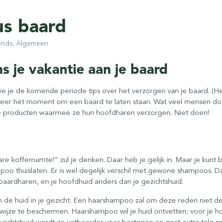
us baard
rends, Algemeen
s je vakantie aan je baard
e je de komende periode tips over het verzorgen van je baard. (H
r weer hét moment om een baard te laten staan. Wat veel mensen doe
 producten waarmee ze hun hoofdharen verzorgen. Niet doen!
re kofferruimte!” zul je denken. Daar heb je gelijk in. Maar je kunt 
oo thuislaten. Er is wel degelijk verschil met gewone shampoos. 
baardharen, en je hoofdhuid anders dan je gezichtshuid.
an de huid in je gezicht. Een haarshampoo zal om deze reden niet d
e wijze te beschermen. Haarshampoo wil je huid ontvetten; voor je
ezichtshuid wordt zo vatbaarder voor bacteriën en gaat extra talg