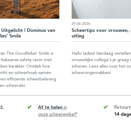
29-06-2026
 Uitgelicht | Dominus van
Scheertips voor vrouwen, 
las’ Smile
uitleg
n The Goodfellas’ Smile is
Hello ladies! Vandaag vertelle
Italiaanse safety razor met
vrouwelijke collega's je graag
oken karakter. Ontdek hoe
scheren. Lees alles over het 
icht en scheerhoek samen
scheerongemakken!
en efficiënte scheerbeleving
en scheerder.
d,
Af te halen
in
Retourt
onze scheerwinkel*
14 dag