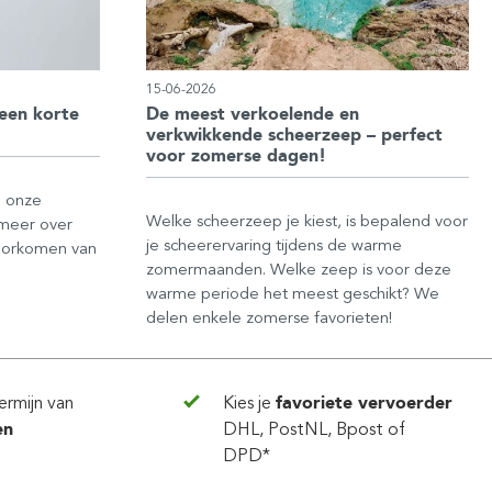
15-06-2026
een korte
De meest verkoelende en
verkwikkende scheerzeep – perfect
voor zomerse dagen!
n onze
Welke scheerzeep je kiest, is bepalend voor
 meer over
je scheerervaring tijdens de warme
voorkomen van
zomermaanden. Welke zeep is voor deze
warme periode het meest geschikt? We
delen enkele zomerse favorieten!
ermijn van
Kies je
favoriete vervoerder
en
DHL, PostNL, Bpost of
DPD*