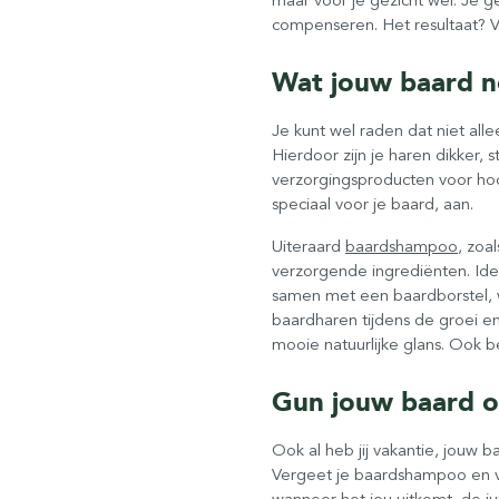
compenseren. Het resultaat? V
Wat jouw baard n
Je kunt wel raden dat niet allee
Hierdoor zijn je haren dikker, 
verzorgingsproducten voor hoo
speciaal voor je baard, aan.
Uiteraard
baardshampoo
, zoa
verzorgende ingrediënten. Ide
samen met een baardborstel,
baardharen tijdens de groei en
mooie natuurlijke glans. Ook b
Gun jouw baard o
Ook al heb jij vakantie, jouw b
Vergeet je baardshampoo en ver
wanneer het jou uitkomt, de j