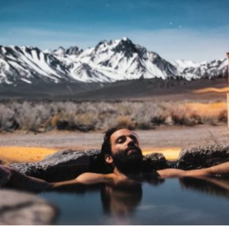
Floris London
Parker
Gentlemen's Tonic
Pereira Shavery
Giesen & Forsthoff
Perma-Sharp
Gillette
Personna
Henson Shaving
Phoenix Artisan
Herold Solingen
Premax
Kasho Kai
Proraso