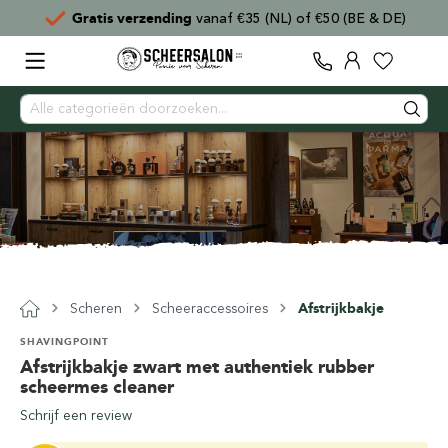
Gratis verzending
vanaf €35 (NL) of €50 (BE & DE)
Scheren
Scheeraccessoires
Afstrijkbakje
SHAVINGPOINT
Afstrijkbakje zwart met authentiek rubber
scheermes cleaner
Schrijf een review