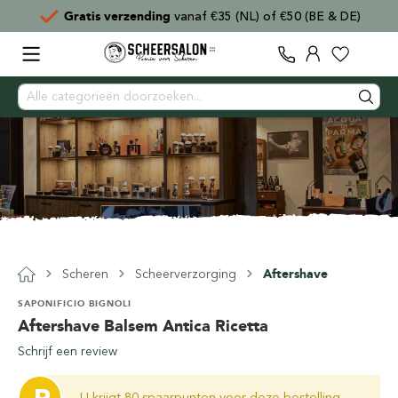
Gratis verzending
vanaf €35 (NL) of €50 (BE & DE)
Scheren
Scheerverzorging
Aftershave
SAPONIFICIO BIGNOLI
Aftershave Balsem Antica Ricetta
Schrijf een review
U krijgt 80 spaarpunten voor deze bestelling