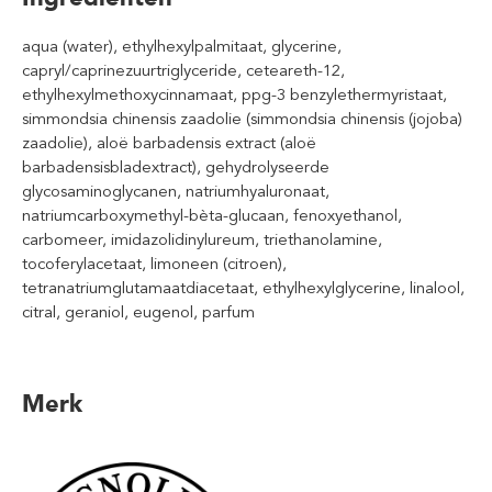
aqua (water), ethylhexylpalmitaat, glycerine,
capryl/caprinezuurtriglyceride, ceteareth-12,
ethylhexylmethoxycinnamaat, ppg-3 benzylethermyristaat,
simmondsia chinensis zaadolie (simmondsia chinensis (jojoba)
zaadolie), aloë barbadensis extract (aloë
barbadensisbladextract), gehydrolyseerde
glycosaminoglycanen, natriumhyaluronaat,
natriumcarboxymethyl-bèta-glucaan, fenoxyethanol,
carbomeer, imidazolidinylureum, triethanolamine,
tocoferylacetaat, limoneen (citroen),
tetranatriumglutamaatdiacetaat, ethylhexylglycerine, linalool,
citral, geraniol, eugenol, parfum
Merk