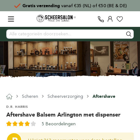
Gratis verzending
vanaf €35 (NL) of €50 (BE & DE)
Scheren
Scheerverzorging
Aftershave
D.R. HARRIS
Aftershave Balsem Arlington met dispenser
5 Beoordelingen