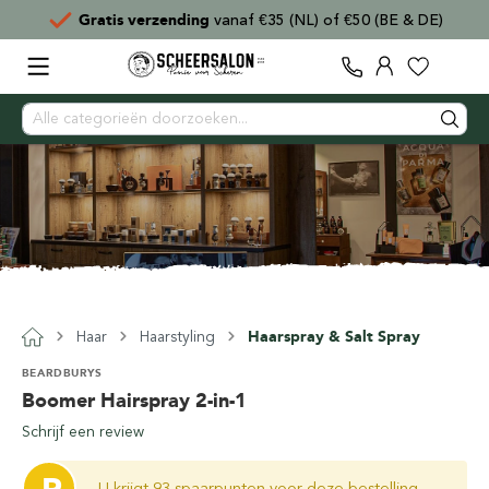
Gratis verzending
vanaf €35 (NL) of €50 (BE & DE)
Haar
Haarstyling
Haarspray & Salt Spray
BEARDBURYS
Boomer Hairspray 2-in-1
Schrijf een review
U krijgt 93 spaarpunten voor deze bestelling