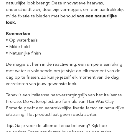
natuurlijke look brengt. Deze innovatieve haarwax,
onderscheidt zich, door zijn vermogen, om een aantrekkelijk
milde fixatie te bieden met behoud
van een natuurlijke
look.
Kenmerken
• Op waterbasis
• Milde hold
• Natuurlijke finish
De magie zit hem in de reactivering: een simpele aanraking
met water is voldoende om je style op elk moment van de
dag op te frissen. Zo kun je jezelf elk moment van de dag
verzekeren van jouw gewenste look.
Tenax is een Italiaanse haarverzorgingslijn van het Italiaanse
Proraso. De wateroplosbare formule van Hair Wax Clay
Pomade geeft een aantrekkelijke fixatie factor en natuurlijke
uitstraling. Het product laat geen residu achter.
Tip:
Ga je voor de ultieme Tenax beleving? Kijk hoe