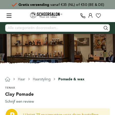
Gratis verzending
vanaf €35 (NL) of €50 (BE & DE)
Haar
Haarstyling
Pomade & wax
TENAX
Clay Pomade
Schrijf een review
U krijgt 75 spaarpunten voor deze bestelling